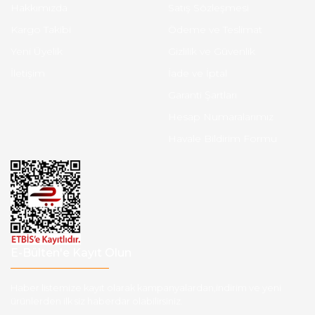
Hakkımızda
Satış Sözleşmesi
Kargo Takibi
Ödeme ve Teslimat
Yeni Üyelik
Gizlilik ve Güvenlik
İletişim
İade ve İptal
Garanti Şartları
Hesap Numaralarımız
Havale Bildirim Formu
E-Bülten'e Kayıt Olun
Haber listemize kayıt olarak kampanyalardan,indirim ve yeni
ürünlerden ilk siz haberdar olabilirsiniz.