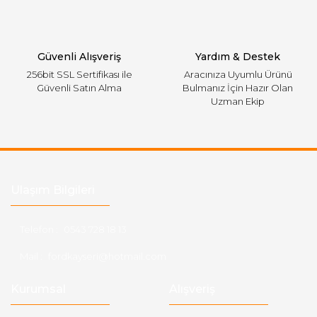
Gönder
Güvenli Alışveriş
Yardım & Destek
256bit SSL Sertifikası ile
Aracınıza Uyumlu Ürünü
Güvenli Satın Alma
Bulmanız İçin Hazır Olan
Uzman Ekip
Ulaşım Bilgileri
Telefon :
0543 728 18 13
Mail :
fordkayseri@hotmail.com
Kurumsal
Alışveriş