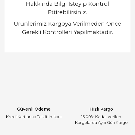
Hakkında Bilgi İsteyip Kontrol
Ettirebilirsiniz.
Ürünlerimiz Kargoya Verilmeden Önce
Gerekli Kontrolleri Yapılmaktadır.
Bu ürünün fiyat bilgisi, resim, ürün açıklamalarında
ve diğer konularda yetersiz gördüğünüz noktaları
Bu ürüne ilk yorumu siz yapın!
öneri formunu kullanarak tarafımıza iletebilirsiniz.
Görüş ve önerileriniz için teşekkür ederiz.
Yorum Yaz
Ürün resmi kalitesiz, bozuk veya görüntülenemiyor.
Ürün açıklamasında eksik bilgiler bulunuyor.
Ürün bilgilerinde hatalar bulunuyor.
Ürün fiyatı diğer sitelerden daha pahalı.
Güvenli Ödeme
Hızlı Kargo
Bu ürüne benzer farklı alternatifler olmalı.
Kredi Kartlarına Taksit İmkanı
15:00'a Kadar verilen
Kargolarda Aynı Gün Kargo