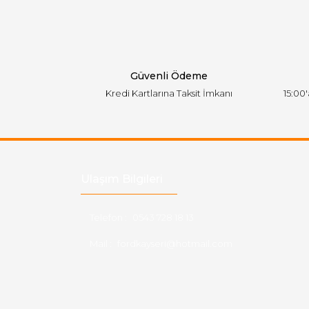
Ürün bilgilerinde hatalar bulunuyor.
Ürün fiyatı diğer sitelerden daha pahalı.
Bu ürüne benzer farklı alternatifler olmalı.
Güvenli Ödeme
Kredi Kartlarına Taksit İmkanı
15:00
Ulaşım Bilgileri
Telefon :
0543 728 18 13
Mail :
fordkayseri@hotmail.com