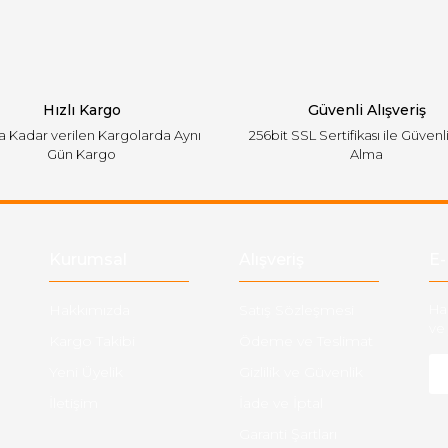
Hızlı Kargo
Güvenli Alışveriş
'a Kadar verilen Kargolarda Aynı
256bit SSL Sertifikası ile Güvenl
Gün Kargo
Alma
Gönder
Kurumsal
Alışveriş
E-
Hakkımızda
Satış Sözleşmesi
Ha
ve 
Kargo Takibi
Ödeme ve Teslimat
Yeni Üyelik
Gizlilik ve Güvenlik
İletişim
İade ve İptal
Garanti Şartları