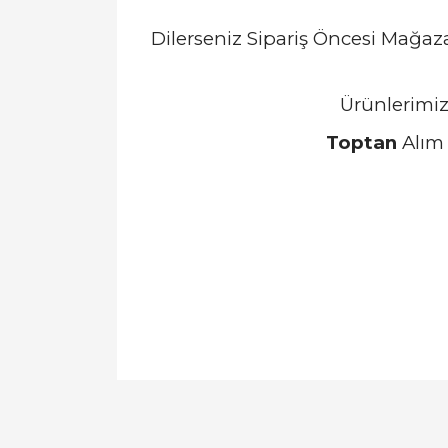
Dilerseniz Sipariş Öncesi Mağa
Ürünlerimiz
Toptan
Alım 
Bu ürünün fiyat bilgisi, resim, ürün açıklamal
Görüş ve önerileriniz için teşekkür ederiz.
Ürün resmi kalitesiz, bozuk veya görüntülen
Ürün açıklamasında eksik bilgiler bulunuyor.