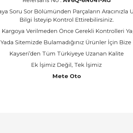
Refersans No :
AV6Q-6N041-AG
zaya Soru Sor Bölümünden Parçaların Aracınızl
Bilgi İsteyip Kontrol Ettirebilirsiniz.
 Kargoya Verilmeden Önce Gerekli Kontrolleri Ya
Yada Sitemizde Bulamadığınız Ürünler İçin Bize Y
Kayseri’den Tüm Türkiyeye Uzanan Kalite
Ek İşimiz Değil, Tek İşimiz
Mete Oto
arında ve diğer konularda yetersiz gördüğünüz noktaları öneri formunu ku
Bu ürüne ilk yorumu siz yapın!
emiyor.
Yorum Yaz