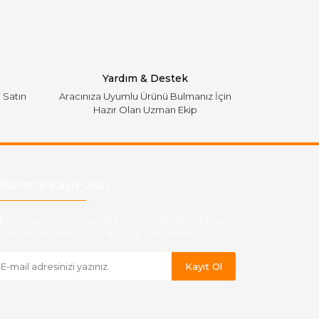
Yardım & Destek
i Satın
Aracınıza Uyumlu Ürünü Bulmanız İçin
Hazır Olan Uzman Ekip
Bülten'e Kayıt Olun
ber listemize kayıt olarak kampanyalardan,indirim
yeni ürünlerden ilk siz haberdar olabilirsiniz.
Kayıt Ol