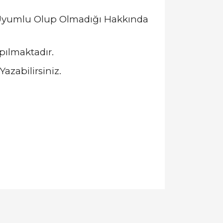
a Uyumlu Olup Olmadığı Hakkında
pılmaktadır.
azabilirsiniz.
llanarak tarafımıza iletebilirsiniz.