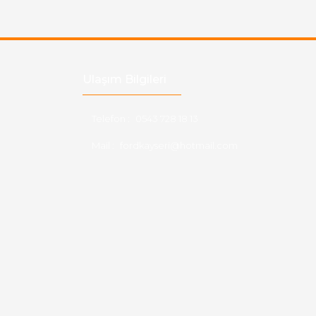
Ulaşım Bilgileri
Telefon :
0543 728 18 13
Mail :
fordkayseri@hotmail.com