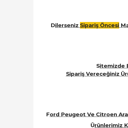
D
ilerseniz
Sipariş Öncesi
Ma
S
itemizde B
Sipariş Vereceğiniz Ü
F
ord Peugeot Ve Citroen Araç
Ü
rünlerimiz 