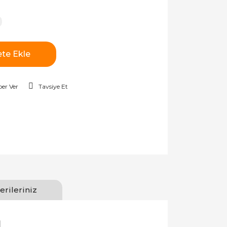
te Ekle
er Ver
Tavsiye Et
erileriniz