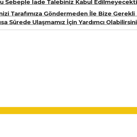
u Sebeple İade Talebiniz Kabul Edilmeyecekti
nizi Tarafımıza Göndermeden İle Bize Gerekli 
ısa Sürede Ulaşmamız İçin Yardımcı Olabilirsini