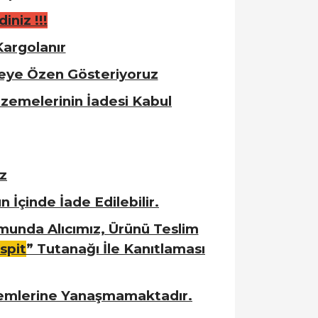
iniz !!!
Kargolanır
meye Özen Gösteriyoruz
zemelerinin İadesi Kabul
z
 İçinde İade Edilebilir.
munda Alıcımız, Ürünü Teslim
spit
” Tutanağı İle Kanıtlaması
lemlerine Yanaşmamaktadır.