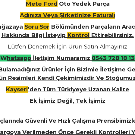
Mete Ford
Oto Yedek Parça
A
dınıza Veya Şirketinize Faturalı
ğazaya
Soru Sor
Bölümünden Parçaların Arac
Hakkında Bilgi İsteyip
Kontrol
Ettirebilirsiniz.
L
ütfen Denemek İçin Ürün Satın Almayınız
W
hatsapp
İletişim Numaramız
0543 728 18 13
ulamadığınız Ürünler İçin Bizimle İletişime Geç
rün Resimleri Kendi Çekimimizdir Ve Stoğumu
K
ayseri
’den Tüm Türkiyeye Uzanan Kalite
E
k İşimiz Değil, Tek İşimiz
larında Güvenli Ve Hızlı Çalışma Prensibimiz
Kargoya Verilmeden Önce Gerekli Kontrolleri Y