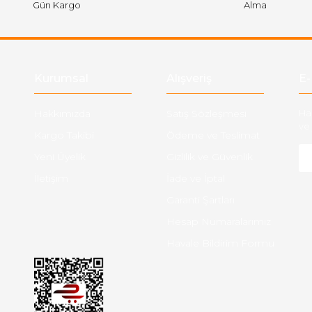
Gün Kargo
Alma
Gönder
Kurumsal
Alışveriş
E-
Hakkımızda
Satış Sözleşmesi
Ha
ve 
Kargo Takibi
Ödeme ve Teslimat
Yeni Üyelik
Gizlilik ve Güvenlik
İletişim
İade ve İptal
Garanti Şartları
Hesap Numaralarımız
Havale Bildirim Formu