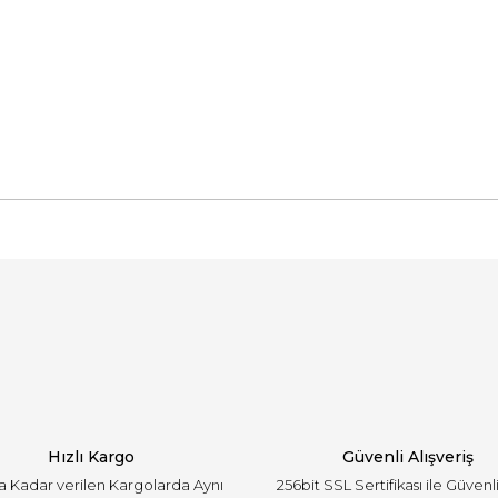
arında ve diğer konularda yetersiz gördüğünüz noktaları öneri formunu ku
Bu ürüne ilk yorumu siz yapın!
emiyor.
Yorum Yaz
Hızlı Kargo
Güvenli Alışveriş
'a Kadar verilen Kargolarda Aynı
256bit SSL Sertifikası ile Güvenl