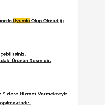
ınızla
Uyumlu
Olup Olmadığı
ebilirsiniz.
zdaki Ürünün Resmidir.
le Sizlere Hizmet Vermekteyiz
apılmaktadır.