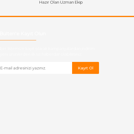
Hazır Olan Uzman Ekip
Bülten'e Kayıt Olun
ber listemize kayıt olarak kampanyalardan,indirim
yeni ürünlerden ilk siz haberdar olabilirsiniz.
Kayıt Ol