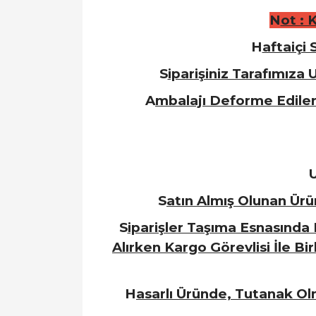
N
ot : 
H
aftaiçi
S
iparişiniz Tarafımız
A
mbalajı Deforme Edilen
S
atın Almış Olunan Ürü
S
iparişler Taşıma Esnasında
Alırken Kargo Görevlisi İle Bi
H
asarlı Üründe, Tutanak O