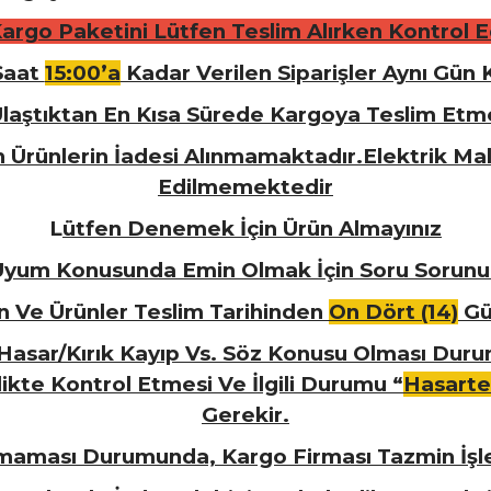
Kargo Paketini Lütfen Teslim Alırken Kontrol Ed
 Saat
15:00’a
Kadar Verilen Siparişler Aynı Gün 
a Ulaştıktan En Kısa Sürede Kargoya Teslim Et
 Ürünlerin İadesi Alınmamaktadır.Elektrik Mal
Edilmemektedir
L
ütfen Denemek İçin Ürün Almayınız
U
yum Konusunda Emin Olmak İçin Soru Sorunu
n Ve Ürünler Teslim Tarihinden
On Dört (14)
Gün
 Hasar/Kırık Kayıp Vs. Söz Konusu Olması Duru
rlikte Kontrol Etmesi Ve İlgili Durumu “
Hasarte
Gerekir.
lmaması Durumunda, Kargo Firması Tazmin İş