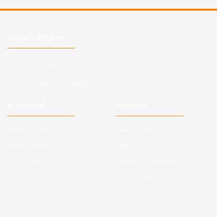
Ulaşım Bilgileri
Telefon :
0543 728 18 13
Mail :
fordkayseri@hotmail.com
Kurumsal
Alışveriş
Hakkımızda
Satış Sözleşmesi
Kargo Takibi
Ödeme ve Teslimat
Yeni Üyelik
Gizlilik ve Güvenlik
İletişim
İade ve İptal
Garanti Şartları
Hesap Numaralarımız