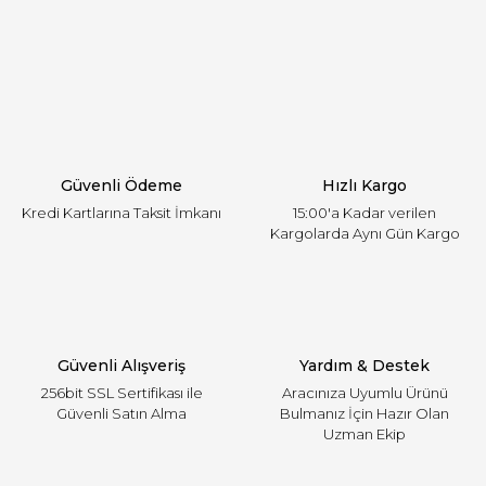
Görüş ve önerileriniz için teşekkür ederiz.
Yorum Yaz
Ürün resmi kalitesiz, bozuk veya görüntülenemiyor.
Ürün açıklamasında eksik bilgiler bulunuyor.
Ürün bilgilerinde hatalar bulunuyor.
Ürün fiyatı diğer sitelerden daha pahalı.
Güvenli Ödeme
Hızlı Kargo
Bu ürüne benzer farklı alternatifler olmalı.
Kredi Kartlarına Taksit İmkanı
15:00'a Kadar verilen
Kargolarda Aynı Gün Kargo
Gönder
Güvenli Alışveriş
Yardım & Destek
256bit SSL Sertifikası ile
Aracınıza Uyumlu Ürünü
Güvenli Satın Alma
Bulmanız İçin Hazır Olan
Uzman Ekip