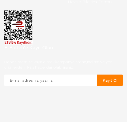
Havale Bildirim Formu
E-Bülten'e Kayıt Olun
Haber listemize kayıt olarak kampanyalardan,indirim ve yeni
ürünlerden ilk siz haberdar olabilirsiniz.
Kayıt Ol