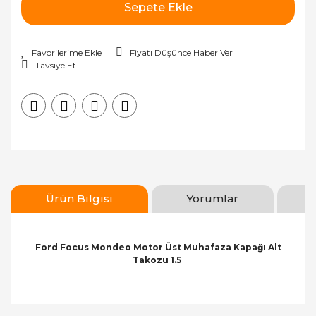
Sepete Ekle
Fiyatı Düşünce Haber Ver
Tavsiye Et
Ürün Bilgisi
Yorumlar
Ford Focus Mondeo Motor Üst Muhafaza Kapağı Alt
Takozu 1.5
Bu ürünün fiyat bilgisi, resim, ürün açıklamalarında
ve diğer konularda yetersiz gördüğünüz noktaları
Bu ürüne ilk yorumu siz yapın!
öneri formunu kullanarak tarafımıza iletebilirsiniz.