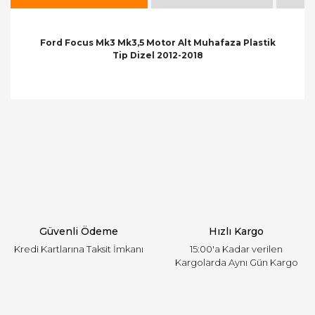
Ford Focus Mk3 Mk3,5 Motor Alt Muhafaza Plastik
Tip Dizel 2012-2018
Bu ürünün fiyat bilgisi, resim, ürün açıklamalarında
ve diğer konularda yetersiz gördüğünüz noktaları
Bu ürüne ilk yorumu siz yapın!
öneri formunu kullanarak tarafımıza iletebilirsiniz.
Görüş ve önerileriniz için teşekkür ederiz.
Yorum Yaz
Ürün resmi kalitesiz, bozuk veya görüntülenemiyor.
Ürün açıklamasında eksik bilgiler bulunuyor.
Ürün bilgilerinde hatalar bulunuyor.
Ürün fiyatı diğer sitelerden daha pahalı.
Güvenli Ödeme
Hızlı Kargo
Bu ürüne benzer farklı alternatifler olmalı.
Kredi Kartlarına Taksit İmkanı
15:00'a Kadar verilen
Kargolarda Aynı Gün Kargo