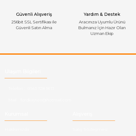
Gönder
Güvenli Alışveriş
Yardım & Destek
256bit SSL Sertifikası ile
Aracınıza Uyumlu Ürünü
Güvenli Satın Alma
Bulmanız İçin Hazır Olan
Uzman Ekip
Ulaşım Bilgileri
Telefon :
0543 728 18 13
Mail :
fordkayseri@hotmail.com
Kurumsal
Alışveriş
Hakkımızda
Satış Sözleşmesi