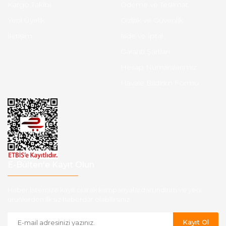
Kargo Takibi
Ödeme ve Teslimat
Yeni Üyelik
Gizlilik ve Güvenlik
İletişim
İade ve İptal
Garanti Şartları
Hesap Numaralarımız
Havale Bildirim Formu
E-Bülten'e Kayıt Olun
Haber listemize kayıt olarak kampanyalardan,indirim ve yeni
ürünlerden ilk siz haberdar olabilirsiniz.
Kayıt Ol