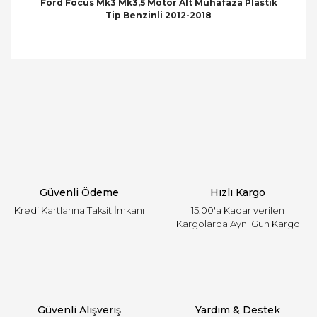
Ford Focus Mk3 Mk3,5 Motor Alt Muhafaza Plastik
Tip Benzinli 2012-2018
Bu ürünün fiyat bilgisi, resim, ürün açıklamalarında
ve diğer konularda yetersiz gördüğünüz noktaları
Bu ürüne ilk yorumu siz yapın!
öneri formunu kullanarak tarafımıza iletebilirsiniz.
Görüş ve önerileriniz için teşekkür ederiz.
Yorum Yaz
Ürün resmi kalitesiz, bozuk veya görüntülenemiyor.
Ürün açıklamasında eksik bilgiler bulunuyor.
Ürün bilgilerinde hatalar bulunuyor.
Ürün fiyatı diğer sitelerden daha pahalı.
Güvenli Ödeme
Hızlı Kargo
Bu ürüne benzer farklı alternatifler olmalı.
Kredi Kartlarına Taksit İmkanı
15:00'a Kadar verilen
Kargolarda Aynı Gün Kargo
Gönder
Güvenli Alışveriş
Yardım & Destek