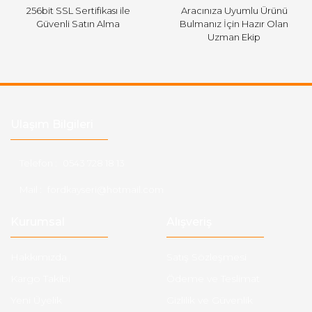
256bit SSL Sertifikası ile
Aracınıza Uyumlu Ürünü
Güvenli Satın Alma
Bulmanız İçin Hazır Olan
Uzman Ekip
Ulaşım Bilgileri
Telefon :
0543 728 18 13
Mail :
fordkayseri@hotmail.com
Kurumsal
Alışveriş
Hakkımızda
Satış Sözleşmesi
Kargo Takibi
Ödeme ve Teslimat
Yeni Üyelik
Gizlilik ve Güvenlik