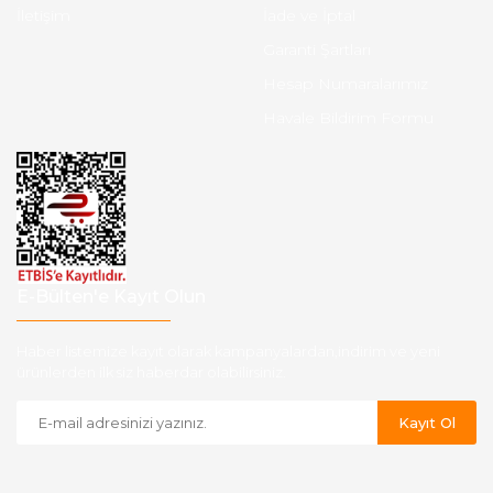
İletişim
İade ve İptal
Garanti Şartları
Hesap Numaralarımız
Havale Bildirim Formu
E-Bülten'e Kayıt Olun
Haber listemize kayıt olarak kampanyalardan,indirim ve yeni
ürünlerden ilk siz haberdar olabilirsiniz.
Kayıt Ol