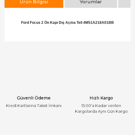
Ürün Bilgisi
Yorumlar
Ford Focus 2 Ön Kapı Dış Açma Teli 4M51A218A01BB
Bu ürünün fiyat bilgisi, resim, ürün açıklamalarında
ve diğer konularda yetersiz gördüğünüz noktaları
Bu ürüne ilk yorumu siz yapın!
öneri formunu kullanarak tarafımıza iletebilirsiniz.
Görüş ve önerileriniz için teşekkür ederiz.
Yorum Yaz
Ürün resmi kalitesiz, bozuk veya görüntülenemiyor.
Ürün açıklamasında eksik bilgiler bulunuyor.
Ürün bilgilerinde hatalar bulunuyor.
Ürün fiyatı diğer sitelerden daha pahalı.
Güvenli Ödeme
Hızlı Kargo
Bu ürüne benzer farklı alternatifler olmalı.
Kredi Kartlarına Taksit İmkanı
15:00'a Kadar verilen
Kargolarda Aynı Gün Kargo