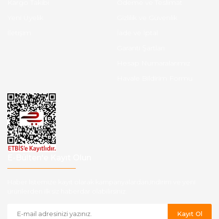
Kargo Takibi
Ödeme ve Teslimat
Yeni Üyelik
Gizlilik ve Güvenlik
İletişim
İade ve İptal
Garanti Şartları
Hesap Numaralarımız
Havale Bildirim Formu
E-Bülten'e Kayıt Olun
Haber listemize kayıt olarak kampanyalardan,indirim ve yeni
ürünlerden ilk siz haberdar olabilirsiniz.
Kayıt Ol