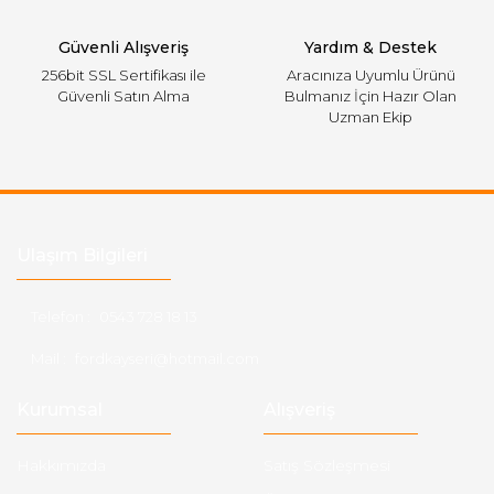
Gönder
Güvenli Alışveriş
Yardım & Destek
256bit SSL Sertifikası ile
Aracınıza Uyumlu Ürünü
Güvenli Satın Alma
Bulmanız İçin Hazır Olan
Uzman Ekip
Ulaşım Bilgileri
Telefon :
0543 728 18 13
Mail :
fordkayseri@hotmail.com
Kurumsal
Alışveriş
Hakkımızda
Satış Sözleşmesi