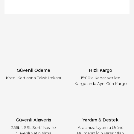
Bu ürünün fiyat bilgisi, resim, ürün açıklamalarında
ve diğer konularda yetersiz gördüğünüz noktaları
Bu ürüne ilk yorumu siz yapın!
öneri formunu kullanarak tarafımıza iletebilirsiniz.
Görüş ve önerileriniz için teşekkür ederiz.
Yorum Yaz
Ürün resmi kalitesiz, bozuk veya görüntülenemiyor.
Ürün açıklamasında eksik bilgiler bulunuyor.
Ürün bilgilerinde hatalar bulunuyor.
Ürün fiyatı diğer sitelerden daha pahalı.
Güvenli Ödeme
Hızlı Kargo
Bu ürüne benzer farklı alternatifler olmalı.
Kredi Kartlarına Taksit İmkanı
15:00'a Kadar verilen
Kargolarda Aynı Gün Kargo
Gönder
Güvenli Alışveriş
Yardım & Destek
256bit SSL Sertifikası ile
Aracınıza Uyumlu Ürünü
Güvenli Satın Alma
Bulmanız İçin Hazır Olan