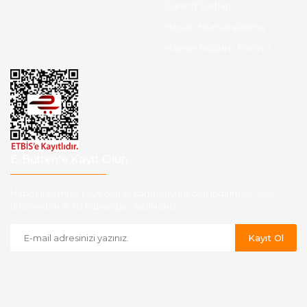
Garanti Şartları
Hesap Numaralarımız
Havale Bildirim Formu
E-Bülten'e Kayıt Olun
Haber listemize kayıt olarak kampanyalardan,indirim ve yeni
ürünlerden ilk siz haberdar olabilirsiniz.
Kayıt Ol