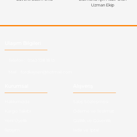
Uzman Ekip
Ulaşım Bilgileri
Telefon :
0543 728 18 13
Mail :
fordkayseri@hotmail.com
Kurumsal
Alışveriş
Hakkımızda
Satış Sözleşmesi
Kargo Takibi
Ödeme ve Teslimat
Yeni Üyelik
Gizlilik ve Güvenlik
İletişim
İade ve İptal