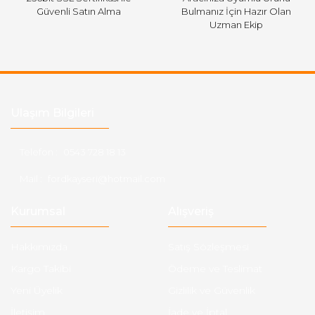
Güvenli Satın Alma
Bulmanız İçin Hazır Olan
Uzman Ekip
Ulaşım Bilgileri
Telefon :
0543 728 18 13
Mail :
fordkayseri@hotmail.com
Kurumsal
Alışveriş
Hakkımızda
Satış Sözleşmesi
Kargo Takibi
Ödeme ve Teslimat
Yeni Üyelik
Gizlilik ve Güvenlik
İletişim
İade ve İptal