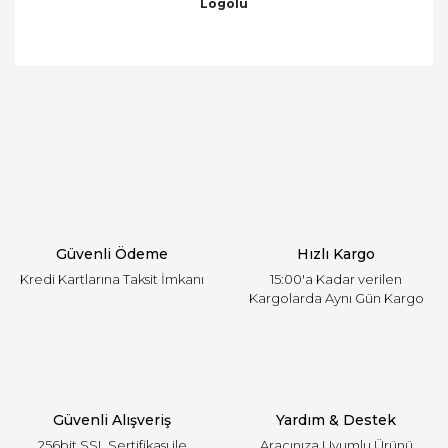
Logolu
Bu ürünün fiyat bilgisi, resim, ürün açıklamalarında
ve diğer konularda yetersiz gördüğünüz noktaları
Bu ürüne ilk yorumu siz yapın!
öneri formunu kullanarak tarafımıza iletebilirsiniz.
Görüş ve önerileriniz için teşekkür ederiz.
Yorum Yaz
Ürün resmi kalitesiz, bozuk veya görüntülenemiyor.
Ürün açıklamasında eksik bilgiler bulunuyor.
Ürün bilgilerinde hatalar bulunuyor.
Ürün fiyatı diğer sitelerden daha pahalı.
Güvenli Ödeme
Hızlı Kargo
Bu ürüne benzer farklı alternatifler olmalı.
Kredi Kartlarına Taksit İmkanı
15:00'a Kadar verilen
Kargolarda Aynı Gün Kargo
Gönder
Güvenli Alışveriş
Yardım & Destek
256bit SSL Sertifikası ile
Aracınıza Uyumlu Ürünü