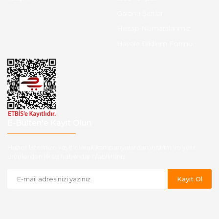
Garanti Şartları
Hesap Numaralarımız
Havale Bildirim Formu
E-Bülten'e Kayıt Olun
Haber listemize kayıt olarak kampanyalardan,indirim ve yeni
ürünlerden ilk siz haberdar olabilirsiniz.
Kayıt Ol