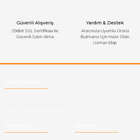
Gönder
Güvenli Alışveriş
Yardım & Destek
256bit SSL Sertifikası ile
Aracınıza Uyumlu Ürünü
Güvenli Satın Alma
Bulmanız İçin Hazır Olan
Uzman Ekip
Ulaşım Bilgileri
Telefon :
0543 728 18 13
Mail :
fordkayseri@hotmail.com
Kurumsal
Alışveriş