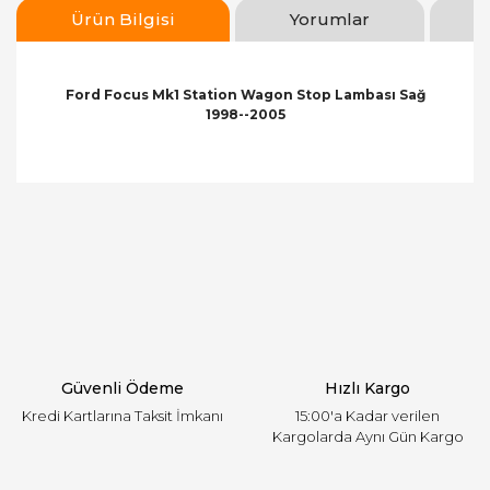
Ürün Bilgisi
Yorumlar
Ford Focus Mk1 Station Wagon Stop Lambası Sağ
1998--2005
Bu ürünün fiyat bilgisi, resim, ürün açıklamalarında
ve diğer konularda yetersiz gördüğünüz noktaları
Bu ürüne ilk yorumu siz yapın!
öneri formunu kullanarak tarafımıza iletebilirsiniz.
Görüş ve önerileriniz için teşekkür ederiz.
Yorum Yaz
Ürün resmi kalitesiz, bozuk veya görüntülenemiyor.
Ürün açıklamasında eksik bilgiler bulunuyor.
Ürün bilgilerinde hatalar bulunuyor.
Ürün fiyatı diğer sitelerden daha pahalı.
Güvenli Ödeme
Hızlı Kargo
Bu ürüne benzer farklı alternatifler olmalı.
Kredi Kartlarına Taksit İmkanı
15:00'a Kadar verilen
Kargolarda Aynı Gün Kargo