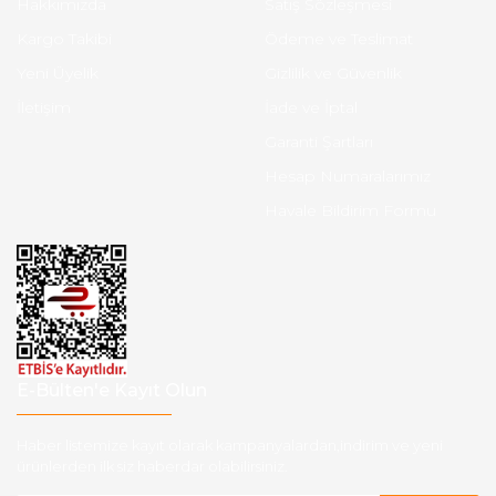
Hakkımızda
Satış Sözleşmesi
Kargo Takibi
Ödeme ve Teslimat
Yeni Üyelik
Gizlilik ve Güvenlik
İletişim
İade ve İptal
Garanti Şartları
Hesap Numaralarımız
Havale Bildirim Formu
E-Bülten'e Kayıt Olun
Haber listemize kayıt olarak kampanyalardan,indirim ve yeni
ürünlerden ilk siz haberdar olabilirsiniz.