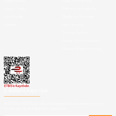
Hakkımızda
Satış Sözleşmesi
Kargo Takibi
Ödeme ve Teslimat
Yeni Üyelik
Gizlilik ve Güvenlik
İletişim
İade ve İptal
Garanti Şartları
Hesap Numaralarımız
Havale Bildirim Formu
E-Bülten'e Kayıt Olun
Haber listemize kayıt olarak kampanyalardan,indirim ve yeni
ürünlerden ilk siz haberdar olabilirsiniz.