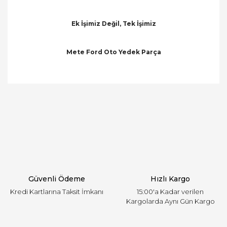
Ek İşimiz Değil, Tek İşimiz
Mete Ford Oto Yedek Parça
Bu ürünün fiyat bilgisi, resim, ürün açıklamalarında
ve diğer konularda yetersiz gördüğünüz noktaları
Bu ürüne ilk yorumu siz yapın!
öneri formunu kullanarak tarafımıza iletebilirsiniz.
Görüş ve önerileriniz için teşekkür ederiz.
Yorum Yaz
Ürün resmi kalitesiz, bozuk veya görüntülenemiyor.
Ürün açıklamasında eksik bilgiler bulunuyor.
Ürün bilgilerinde hatalar bulunuyor.
Ürün fiyatı diğer sitelerden daha pahalı.
Güvenli Ödeme
Hızlı Kargo
Bu ürüne benzer farklı alternatifler olmalı.
Kredi Kartlarına Taksit İmkanı
15:00'a Kadar verilen
Kargolarda Aynı Gün Kargo