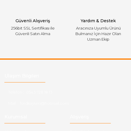
Gönder
Güvenli Alışveriş
Yardım & Destek
256bit SSL Sertifikası ile
Aracınıza Uyumlu Ürünü
Güvenli Satın Alma
Bulmanız İçin Hazır Olan
Uzman Ekip
Ulaşım Bilgileri
Telefon :
0543 728 18 13
Mail :
fordkayseri@hotmail.com
Kurumsal
Alışveriş