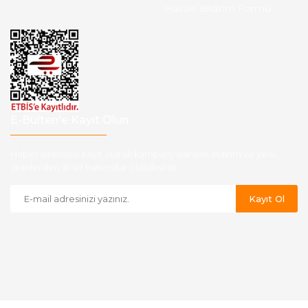
Havale Bildirim Formu
E-Bülten'e Kayıt Olun
Haber listemize kayıt olarak kampanyalardan,indirim ve yeni
ürünlerden ilk siz haberdar olabilirsiniz.
Kayıt Ol