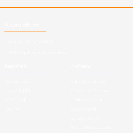
Ulaşım Bilgileri
Telefon :
0543 728 18 13
Mail :
fordkayseri@hotmail.com
Kurumsal
Alışveriş
Hakkımızda
Satış Sözleşmesi
Kargo Takibi
Ödeme ve Teslimat
Yeni Üyelik
Gizlilik ve Güvenlik
İletişim
İade ve İptal
Garanti Şartları
Hesap Numaralarımız