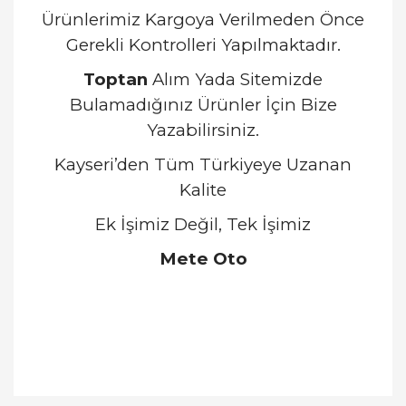
Ürünlerimiz Kargoya Verilmeden Önce
Gerekli Kontrolleri Yapılmaktadır.
Toptan
Alım Yada Sitemizde
Bulamadığınız Ürünler İçin Bize
Yazabilirsiniz.
Kayseri’den Tüm Türkiyeye Uzanan
Kalite
Ek İşimiz Değil, Tek İşimiz
Mete Oto
Bu ürünün fiyat bilgisi, resim, ürün açıklamalarında
ve diğer konularda yetersiz gördüğünüz noktaları
Bu ürüne ilk yorumu siz yapın!
öneri formunu kullanarak tarafımıza iletebilirsiniz.