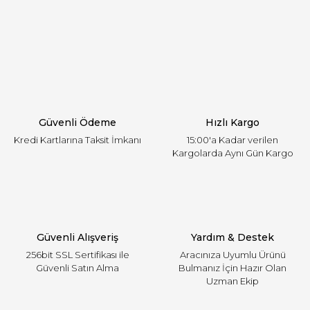
Görüş ve önerileriniz için teşekkür ederiz.
Yorum Yaz
Ürün resmi kalitesiz, bozuk veya görüntülenemiyor.
Ürün açıklamasında eksik bilgiler bulunuyor.
Ürün bilgilerinde hatalar bulunuyor.
Ürün fiyatı diğer sitelerden daha pahalı.
Güvenli Ödeme
Hızlı Kargo
Bu ürüne benzer farklı alternatifler olmalı.
Kredi Kartlarına Taksit İmkanı
15:00'a Kadar verilen
Kargolarda Aynı Gün Kargo
Gönder
Güvenli Alışveriş
Yardım & Destek
256bit SSL Sertifikası ile
Aracınıza Uyumlu Ürünü
Güvenli Satın Alma
Bulmanız İçin Hazır Olan
Uzman Ekip