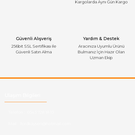
Kargolarda Aynı Gün Kargo
Gönder
Güvenli Alışveriş
Yardım & Destek
256bit SSL Sertifikası ile
Aracınıza Uyumlu Ürünü
Güvenli Satın Alma
Bulmanız İçin Hazır Olan
Uzman Ekip
Ulaşım Bilgileri
Telefon :
0543 728 18 13
Mail :
fordkayseri@hotmail.com