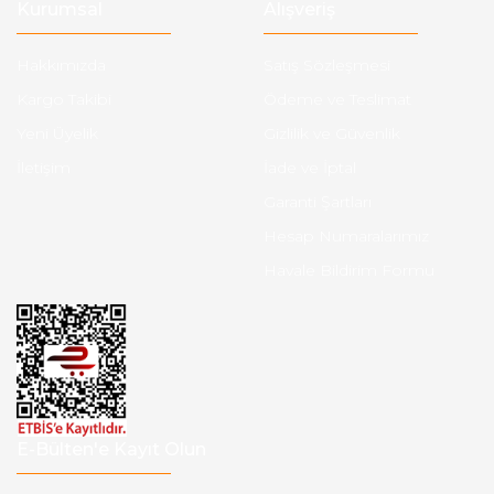
Kurumsal
Alışveriş
Hakkımızda
Satış Sözleşmesi
Kargo Takibi
Ödeme ve Teslimat
Yeni Üyelik
Gizlilik ve Güvenlik
İletişim
İade ve İptal
Garanti Şartları
Hesap Numaralarımız
Havale Bildirim Formu
E-Bülten'e Kayıt Olun