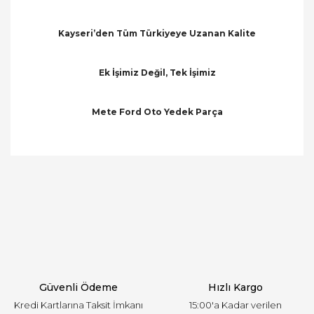
Kayseri’den Tüm Türkiyeye Uzanan Kalite
Ek İşimiz Değil, Tek İşimiz
Mete Ford Oto Yedek Parça
Bu ürünün fiyat bilgisi, resim, ürün açıklamalarında
ve diğer konularda yetersiz gördüğünüz noktaları
Bu ürüne ilk yorumu siz yapın!
öneri formunu kullanarak tarafımıza iletebilirsiniz.
Görüş ve önerileriniz için teşekkür ederiz.
Yorum Yaz
Ürün resmi kalitesiz, bozuk veya görüntülenemiyor.
Ürün açıklamasında eksik bilgiler bulunuyor.
Ürün bilgilerinde hatalar bulunuyor.
Ürün fiyatı diğer sitelerden daha pahalı.
Güvenli Ödeme
Hızlı Kargo
Bu ürüne benzer farklı alternatifler olmalı.
Kredi Kartlarına Taksit İmkanı
15:00'a Kadar verilen