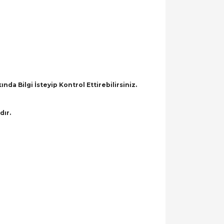
a Bilgi İsteyip Kontrol Ettirebilirsiniz.
dır.
llanarak tarafımıza iletebilirsiniz.