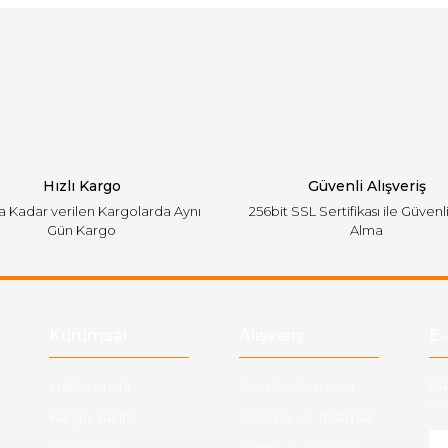
Bu ürüne ilk yorumu siz yapın!
emiyor.
Yorum Yaz
Hızlı Kargo
Güvenli Alışveriş
'a Kadar verilen Kargolarda Aynı
256bit SSL Sertifikası ile Güvenl
Gün Kargo
Alma
Gönder
Kurumsal
Alışveriş
E-
Hakkımızda
Satış Sözleşmesi
Ha
ve 
Kargo Takibi
Ödeme ve Teslimat