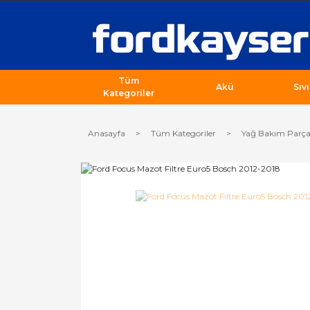
Tüm
Akü
Sıv
Kategoriler
Anasayfa
Tüm Kategoriler
Yağ Bakım Parça