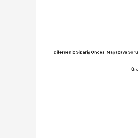
Dilerseniz Sipariş Öncesi Mağazaya Soru 
Ürü
Bu ürünün fiyat bilgisi, resim, ürün açıklamal
Görüş ve önerileriniz için teşekkür ederiz.