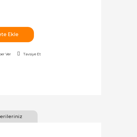
te Ekle
er Ver
Tavsiye Et
erileriniz