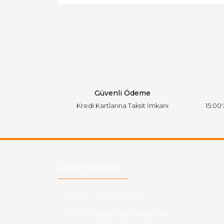
Ürün resmi kalitesiz, bozuk veya görüntülen
Ürün açıklamasında eksik bilgiler bulunuyor.
Ürün bilgilerinde hatalar bulunuyor.
Ürün fiyatı diğer sitelerden daha pahalı.
Bu ürüne benzer farklı alternatifler olmalı.
Güvenli Ödeme
Kredi Kartlarına Taksit İmkanı
15:00
Ulaşım Bilgileri
Telefon :
0543 728 18 13
Mail :
fordkayseri@hotmail.com