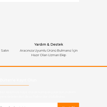
Yardım & Destek
i Satın
Aracınıza Uyumlu Ürünü Bulmanız İçin
Hazır Olan Uzman Ekip
Bülten'e Kayıt Olun
ber listemize kayıt olarak kampanyalardan,indirim
yeni ürünlerden ilk siz haberdar olabilirsiniz.