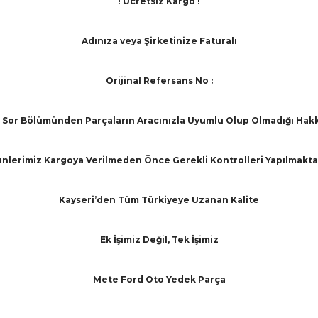
! Ücretsiz Kargo !
Adınıza veya Şirketinize Faturalı
Orijinal Refersans No :
Sor Bölümünden Parçaların Aracınızla Uyumlu Olup Olmadığı Hakkınd
nlerimiz Kargoya Verilmeden Önce Gerekli Kontrolleri Yapılmakta
Kayseri’den Tüm Türkiyeye Uzanan Kalite
Ek İşimiz Değil, Tek İşimiz
Mete Ford Oto Yedek Parça
arında ve diğer konularda yetersiz gördüğünüz noktaları öneri formunu ku