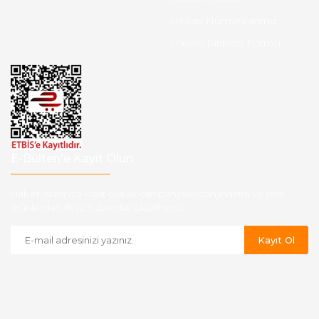
Hesap Numaralarımız
Havale Bildirim Formu
E-Bülten'e Kayıt Olun
Haber listemize kayıt olarak kampanyalardan,indirim ve yeni
ürünlerden ilk siz haberdar olabilirsiniz.
Kayıt Ol