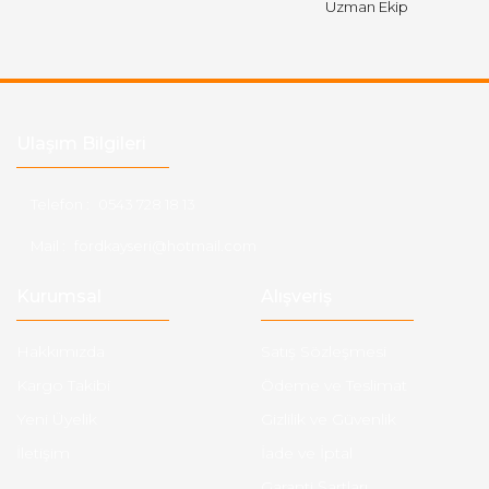
Uzman Ekip
Ulaşım Bilgileri
Telefon :
0543 728 18 13
Mail :
fordkayseri@hotmail.com
Kurumsal
Alışveriş
Hakkımızda
Satış Sözleşmesi
Kargo Takibi
Ödeme ve Teslimat
Yeni Üyelik
Gizlilik ve Güvenlik
İletişim
İade ve İptal
Garanti Şartları