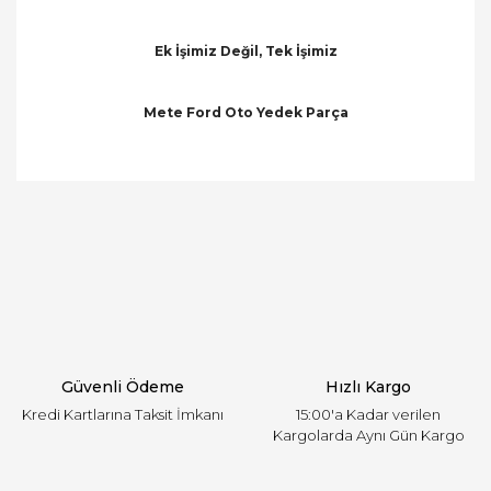
Ek İşimiz Değil, Tek İşimiz
Mete Ford Oto Yedek Parça
Bu ürünün fiyat bilgisi, resim, ürün açıklamalarında
ve diğer konularda yetersiz gördüğünüz noktaları
Bu ürüne ilk yorumu siz yapın!
öneri formunu kullanarak tarafımıza iletebilirsiniz.
Görüş ve önerileriniz için teşekkür ederiz.
Yorum Yaz
Ürün resmi kalitesiz, bozuk veya görüntülenemiyor.
Ürün açıklamasında eksik bilgiler bulunuyor.
Ürün bilgilerinde hatalar bulunuyor.
Ürün fiyatı diğer sitelerden daha pahalı.
Güvenli Ödeme
Hızlı Kargo
Bu ürüne benzer farklı alternatifler olmalı.
Kredi Kartlarına Taksit İmkanı
15:00'a Kadar verilen
Kargolarda Aynı Gün Kargo