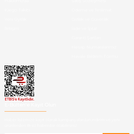
Hakkımızda
Satış Sözleşmesi
Kargo Takibi
Ödeme ve Teslimat
Yeni Üyelik
Gizlilik ve Güvenlik
İletişim
İade ve İptal
Garanti Şartları
Hesap Numaralarımız
Havale Bildirim Formu
E-Bülten'e Kayıt Olun
Haber listemize kayıt olarak kampanyalardan,indirim ve yeni
ürünlerden ilk siz haberdar olabilirsiniz.