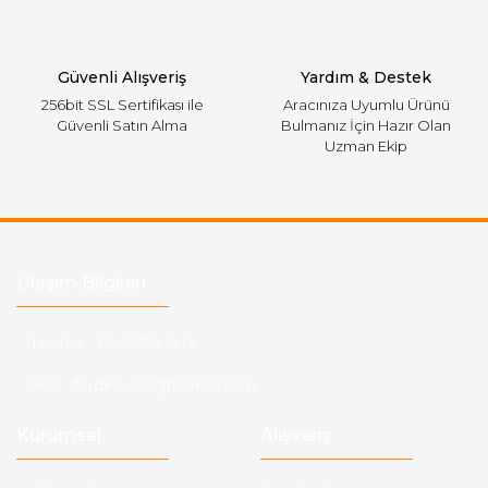
Gönder
Güvenli Alışveriş
Yardım & Destek
256bit SSL Sertifikası ile
Aracınıza Uyumlu Ürünü
Güvenli Satın Alma
Bulmanız İçin Hazır Olan
Uzman Ekip
Ulaşım Bilgileri
Telefon :
0543 728 18 13
Mail :
fordkayseri@hotmail.com
Kurumsal
Alışveriş