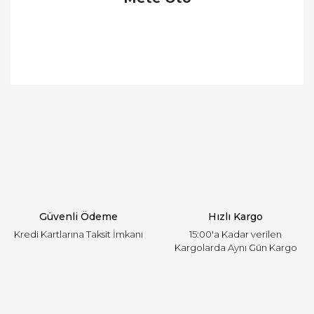
Bu ürünün fiyat bilgisi, resim, ürün açıklamalarında
ve diğer konularda yetersiz gördüğünüz noktaları
Bu ürüne ilk yorumu siz yapın!
öneri formunu kullanarak tarafımıza iletebilirsiniz.
Görüş ve önerileriniz için teşekkür ederiz.
Yorum Yaz
Ürün resmi kalitesiz, bozuk veya görüntülenemiyor.
Ürün açıklamasında eksik bilgiler bulunuyor.
Ürün bilgilerinde hatalar bulunuyor.
Ürün fiyatı diğer sitelerden daha pahalı.
Güvenli Ödeme
Hızlı Kargo
Bu ürüne benzer farklı alternatifler olmalı.
Kredi Kartlarına Taksit İmkanı
15:00'a Kadar verilen
Kargolarda Aynı Gün Kargo
Gönder