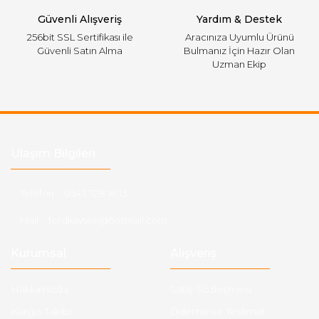
Güvenli Alışveriş
Yardım & Destek
256bit SSL Sertifikası ile
Aracınıza Uyumlu Ürünü
Güvenli Satın Alma
Bulmanız İçin Hazır Olan
Uzman Ekip
Ulaşım Bilgileri
Telefon :
0543 728 18 13
Mail :
fordkayseri@hotmail.com
Kurumsal
Alışveriş
Hakkımızda
Satış Sözleşmesi
Kargo Takibi
Ödeme ve Teslimat