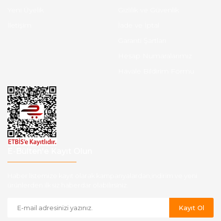
Yeni Üyelik
Gizlilik ve Güvenlik
İletişim
İade ve İptal
Garanti Şartları
Hesap Numaralarımız
Havale Bildirim Formu
E-Bülten'e Kayıt Olun
Haber listemize kayıt olarak kampanyalardan,indirim ve yeni
ürünlerden ilk siz haberdar olabilirsiniz.
Kayıt Ol