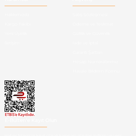
Hakkımızda
Satış Sözleşmesi
Kargo Takibi
Ödeme ve Teslimat
Yeni Üyelik
Gizlilik ve Güvenlik
İletişim
İade ve İptal
Garanti Şartları
Hesap Numaralarımız
Havale Bildirim Formu
E-Bülten'e Kayıt Olun
Haber listemize kayıt olarak kampanyalardan,indirim ve yeni