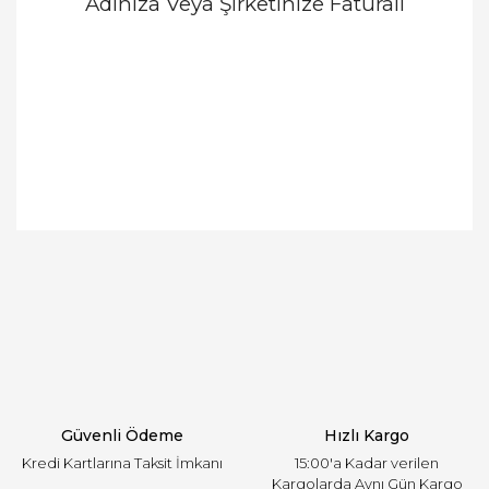
Adınıza Veya Şirketinize Faturalı
Bu ürünün fiyat bilgisi, resim, ürün açıklamalarında
ve diğer konularda yetersiz gördüğünüz noktaları
Bu ürüne ilk yorumu siz yapın!
öneri formunu kullanarak tarafımıza iletebilirsiniz.
Görüş ve önerileriniz için teşekkür ederiz.
Yorum Yaz
Ürün resmi kalitesiz, bozuk veya görüntülenemiyor.
Ürün açıklamasında eksik bilgiler bulunuyor.
Ürün bilgilerinde hatalar bulunuyor.
Ürün fiyatı diğer sitelerden daha pahalı.
Güvenli Ödeme
Hızlı Kargo
Bu ürüne benzer farklı alternatifler olmalı.
Kredi Kartlarına Taksit İmkanı
15:00'a Kadar verilen
Kargolarda Aynı Gün Kargo