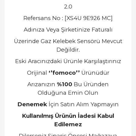
2.0
Refersans No : [XS4U 9E926 MC]
Adınıza Veya Şirketinize Faturalı
Üzerinde Gaz Kelebek Sensörü Mevcut
Değildir.
Eski Aracınızdaki Ürünle Karşılaştırınız
Orijinal
‘’fomoco’’
Ürünüdür
Arızanızın
%100
Bu Üründen
Olduğuna Emin Olun
Denemek
İçin Satın Alım Yapmayın
Kullanılmış Ürünün İadesi Kabul
Edilemez
Dilerseniz Sipariş Öncesi Mağazaya