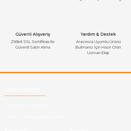
Gönder
Güvenli Alışveriş
Yardım & Destek
256bit SSL Sertifikası ile
Aracınıza Uyumlu Ürünü
Güvenli Satın Alma
Bulmanız İçin Hazır Olan
Uzman Ekip
Ulaşım Bilgileri
Telefon :
0543 728 18 13
Mail :
fordkayseri@hotmail.com
Kurumsal
Alışveriş