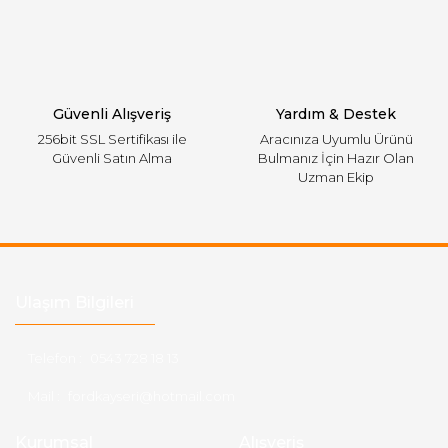
Gönder
Güvenli Alışveriş
Yardım & Destek
256bit SSL Sertifikası ile
Aracınıza Uyumlu Ürünü
Güvenli Satın Alma
Bulmanız İçin Hazır Olan
Uzman Ekip
Ulaşım Bilgileri
Telefon :
0543 728 18 13
Mail :
fordkayseri@hotmail.com
Kurumsal
Alışveriş