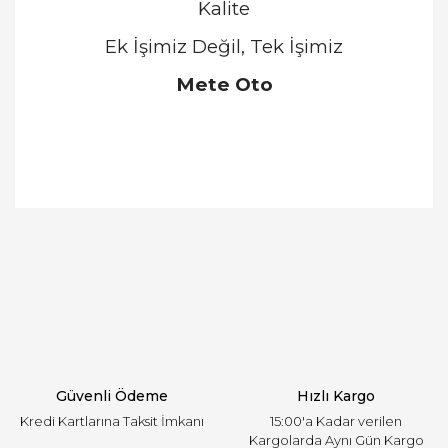
Kalite
Ek İşimiz Değil, Tek İşimiz
Mete Oto
Bu ürünün fiyat bilgisi, resim, ürün açıklamalarında
ve diğer konularda yetersiz gördüğünüz noktaları
Bu ürüne ilk yorumu siz yapın!
öneri formunu kullanarak tarafımıza iletebilirsiniz.
Görüş ve önerileriniz için teşekkür ederiz.
Yorum Yaz
Ürün resmi kalitesiz, bozuk veya görüntülenemiyor.
Ürün açıklamasında eksik bilgiler bulunuyor.
Ürün bilgilerinde hatalar bulunuyor.
Ürün fiyatı diğer sitelerden daha pahalı.
Güvenli Ödeme
Hızlı Kargo
Bu ürüne benzer farklı alternatifler olmalı.
Kredi Kartlarına Taksit İmkanı
15:00'a Kadar verilen
Kargolarda Aynı Gün Kargo