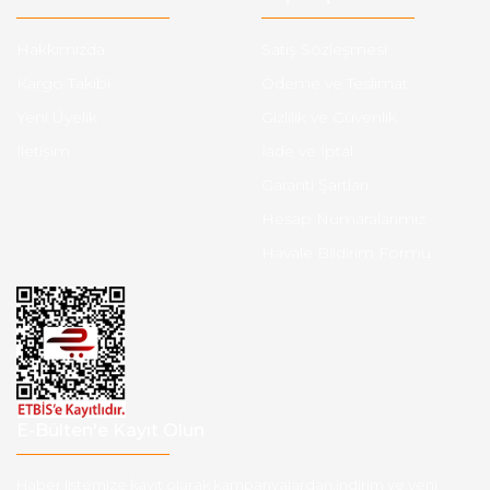
Hakkımızda
Satış Sözleşmesi
Kargo Takibi
Ödeme ve Teslimat
Yeni Üyelik
Gizlilik ve Güvenlik
İletişim
İade ve İptal
Garanti Şartları
Hesap Numaralarımız
Havale Bildirim Formu
E-Bülten'e Kayıt Olun
Haber listemize kayıt olarak kampanyalardan,indirim ve yeni