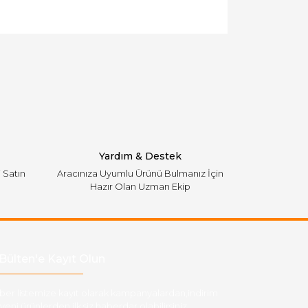
llanarak tarafımıza iletebilirsiniz.
Yardım & Destek
i Satın
Aracınıza Uyumlu Ürünü Bulmanız İçin
Hazır Olan Uzman Ekip
Bülten'e Kayıt Olun
ber listemize kayıt olarak kampanyalardan,indirim
yeni ürünlerden ilk siz haberdar olabilirsiniz.