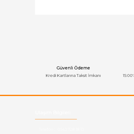
Bu ürünün fiyat bilgisi, resim, ürün açıklamal
Görüş ve önerileriniz için teşekkür ederiz.
Ürün resmi kalitesiz, bozuk veya görüntülen
Ürün açıklamasında eksik bilgiler bulunuyor.
Ürün bilgilerinde hatalar bulunuyor.
Ürün fiyatı diğer sitelerden daha pahalı.
Bu ürüne benzer farklı alternatifler olmalı.
Güvenli Ödeme
Kredi Kartlarına Taksit İmkanı
15:00
Ulaşım Bilgileri
Telefon :
0543 728 18 13