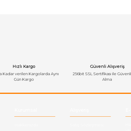
arında ve diğer konularda yetersiz gördüğünüz noktaları öneri formunu ku
Bu ürüne ilk yorumu siz yapın!
emiyor.
Yorum Yaz
Hızlı Kargo
Güvenli Alışveriş
'a Kadar verilen Kargolarda Aynı
256bit SSL Sertifikası ile Güvenl
Gün Kargo
Alma
Gönder
Kurumsal
Alışveriş
E-
Hakkımızda
Satış Sözleşmesi
Ha
ve 