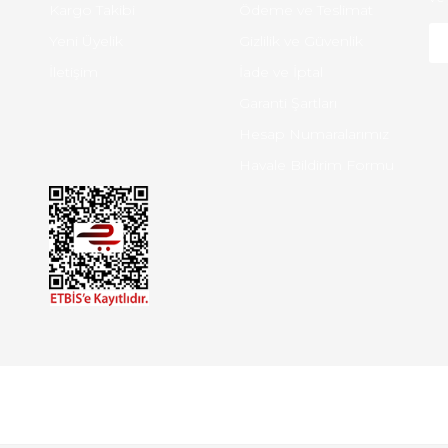
Kargo Takibi
Ödeme ve Teslimat
Yeni Üyelik
Gizlilik ve Güvenlik
İletişim
İade ve İptal
Garanti Şartları
Hesap Numaralarımız
Havale Bildirim Formu