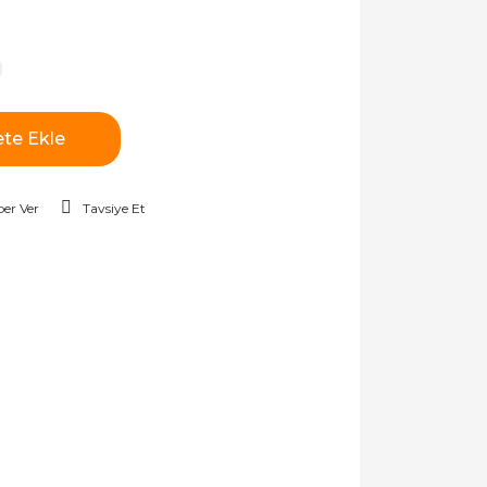
te Ekle
er Ver
Tavsiye Et