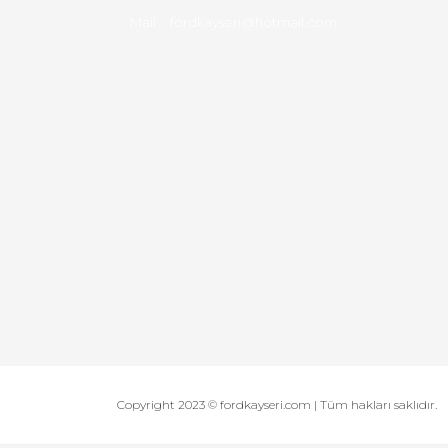
Mail :
fordkayseri@hotmail.com
Copyright 2023 © fordkayseri.com | Tüm hakları saklıdır.