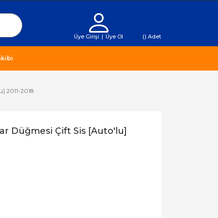
Üye Girişi
|
Üye Ol
(
) Adet
kibi
u] 2011-2018
 Düğmesi Çift Sis [Auto'lu]