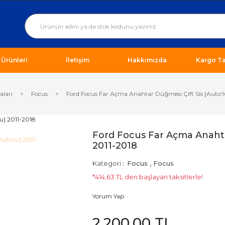
ı Ürünleri
İletişim
Hakkımızda
Kargo Ta
aları
Focus
Ford Focus Far Açma Anahtar Düğmesi Çift Sis [Auto'l
Ford Focus Far Açma Anahtar
2011-2018
Kategori
Focus
,
Focus
*414,63 TL den başlayan taksitlerle!
Yorum Yap
2.200,00 TL