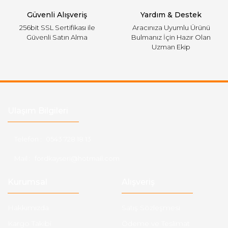
Güvenli Alışveriş
Yardım & Destek
256bit SSL Sertifikası ile
Aracınıza Uyumlu Ürünü
Güvenli Satın Alma
Bulmanız İçin Hazır Olan
Uzman Ekip
Ulaşım Bilgileri
Telefon :
0543 728 18 13
Mail :
fordkayseri@hotmail.com
Kurumsal
Alışveriş
Hakkımızda
Satış Sözleşmesi
Kargo Takibi
Ödeme ve Teslimat