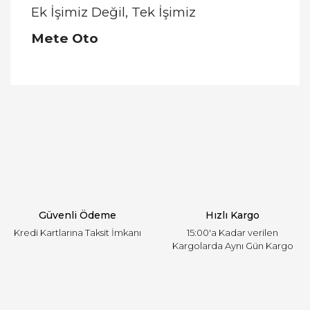
Ek İşimiz Değil, Tek İşimiz
Mete Oto
Bu ürünün fiyat bilgisi, resim, ürün açıklamalarında
ve diğer konularda yetersiz gördüğünüz noktaları
Bu ürüne ilk yorumu siz yapın!
öneri formunu kullanarak tarafımıza iletebilirsiniz.
Görüş ve önerileriniz için teşekkür ederiz.
Yorum Yaz
Ürün resmi kalitesiz, bozuk veya görüntülenemiyor.
Ürün açıklamasında eksik bilgiler bulunuyor.
Ürün bilgilerinde hatalar bulunuyor.
Ürün fiyatı diğer sitelerden daha pahalı.
Güvenli Ödeme
Hızlı Kargo
Bu ürüne benzer farklı alternatifler olmalı.
Kredi Kartlarına Taksit İmkanı
15:00'a Kadar verilen
Kargolarda Aynı Gün Kargo
Gönder