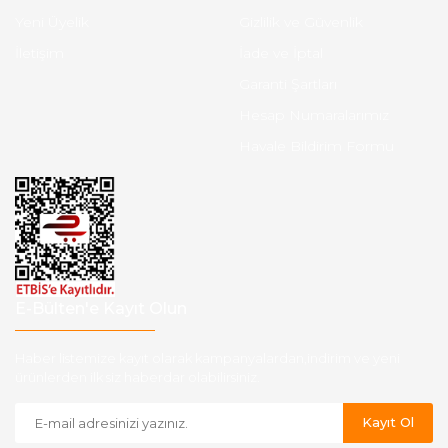
Yeni Üyelik
Gizlilik ve Güvenlik
İletişim
İade ve İptal
Garanti Şartları
Hesap Numaralarımız
Havale Bildirim Formu
E-Bülten'e Kayıt Olun
Haber listemize kayıt olarak kampanyalardan,indirim ve yeni
ürünlerden ilk siz haberdar olabilirsiniz.
Kayıt Ol