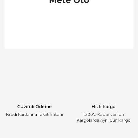
Mete Oto
Bu ürünün fiyat bilgisi, resim, ürün açıklamalarında
ve diğer konularda yetersiz gördüğünüz noktaları
Bu ürüne ilk yorumu siz yapın!
öneri formunu kullanarak tarafımıza iletebilirsiniz.
Görüş ve önerileriniz için teşekkür ederiz.
Yorum Yaz
Ürün resmi kalitesiz, bozuk veya görüntülenemiyor.
Ürün açıklamasında eksik bilgiler bulunuyor.
Ürün bilgilerinde hatalar bulunuyor.
Ürün fiyatı diğer sitelerden daha pahalı.
Güvenli Ödeme
Hızlı Kargo
Bu ürüne benzer farklı alternatifler olmalı.
Kredi Kartlarına Taksit İmkanı
15:00'a Kadar verilen
Kargolarda Aynı Gün Kargo