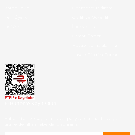
Kargo Takibi
Ödeme ve Teslimat
Yeni Üyelik
Gizlilik ve Güvenlik
İletişim
İade ve İptal
Garanti Şartları
Hesap Numaralarımız
Havale Bildirim Formu
E-Bülten'e Kayıt Olun
Haber listemize kayıt olarak kampanyalardan,indirim ve yeni
ürünlerden ilk siz haberdar olabilirsiniz.