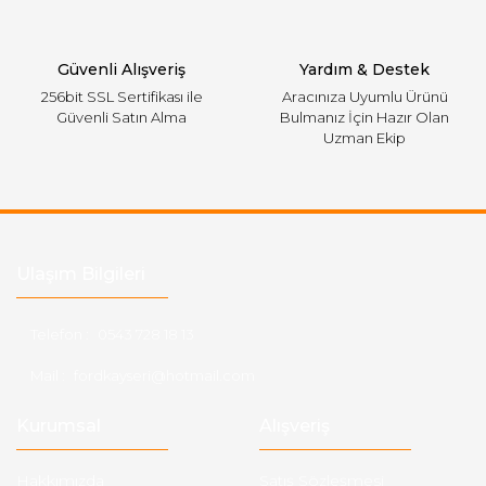
Gönder
Güvenli Alışveriş
Yardım & Destek
256bit SSL Sertifikası ile
Aracınıza Uyumlu Ürünü
Güvenli Satın Alma
Bulmanız İçin Hazır Olan
Uzman Ekip
Ulaşım Bilgileri
Telefon :
0543 728 18 13
Mail :
fordkayseri@hotmail.com
Kurumsal
Alışveriş
Hakkımızda
Satış Sözleşmesi