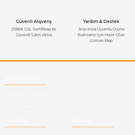
Gönder
Güvenli Alışveriş
Yardım & Destek
256bit SSL Sertifikası ile
Aracınıza Uyumlu Ürünü
Güvenli Satın Alma
Bulmanız İçin Hazır Olan
Uzman Ekip
Ulaşım Bilgileri
Telefon :
0543 728 18 13
Mail :
fordkayseri@hotmail.com
Kurumsal
Alışveriş