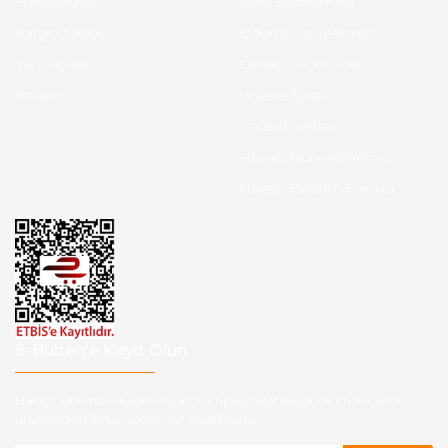
Hakkımızda
Satış Sözleşmesi
Kargo Takibi
Ödeme ve Teslimat
Yeni Üyelik
Gizlilik ve Güvenlik
İletişim
İade ve İptal
Garanti Şartları
Hesap Numaralarımız
Havale Bildirim Formu
E-Bülten'e Kayıt Olun
Haber listemize kayıt olarak kampanyalardan,indirim ve yeni
ürünlerden ilk siz haberdar olabilirsiniz.