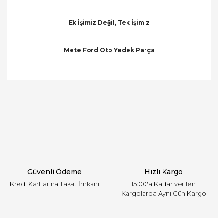
Ek İşimiz Değil, Tek İşimiz
Mete Ford Oto Yedek Parça
Bu ürünün fiyat bilgisi, resim, ürün açıklamalarında
ve diğer konularda yetersiz gördüğünüz noktaları
Bu ürüne ilk yorumu siz yapın!
öneri formunu kullanarak tarafımıza iletebilirsiniz.
Görüş ve önerileriniz için teşekkür ederiz.
Yorum Yaz
Ürün resmi kalitesiz, bozuk veya görüntülenemiyor.
Ürün açıklamasında eksik bilgiler bulunuyor.
Ürün bilgilerinde hatalar bulunuyor.
Ürün fiyatı diğer sitelerden daha pahalı.
Güvenli Ödeme
Hızlı Kargo
Bu ürüne benzer farklı alternatifler olmalı.
Kredi Kartlarına Taksit İmkanı
15:00'a Kadar verilen
Kargolarda Aynı Gün Kargo