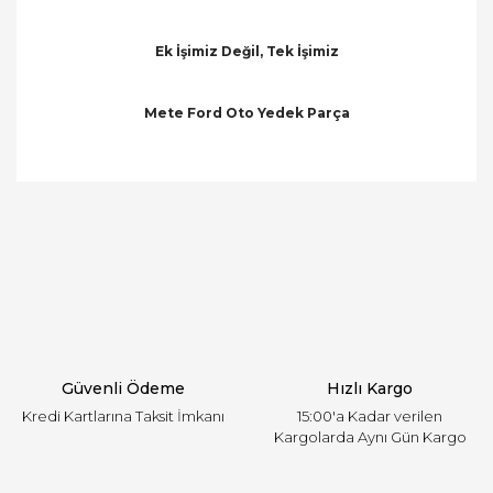
Ek İşimiz Değil, Tek İşimiz
Mete Ford Oto Yedek Parça
Bu ürünün fiyat bilgisi, resim, ürün açıklamalarında
ve diğer konularda yetersiz gördüğünüz noktaları
Bu ürüne ilk yorumu siz yapın!
öneri formunu kullanarak tarafımıza iletebilirsiniz.
Görüş ve önerileriniz için teşekkür ederiz.
Yorum Yaz
Ürün resmi kalitesiz, bozuk veya görüntülenemiyor.
Ürün açıklamasında eksik bilgiler bulunuyor.
Ürün bilgilerinde hatalar bulunuyor.
Ürün fiyatı diğer sitelerden daha pahalı.
Güvenli Ödeme
Hızlı Kargo
Bu ürüne benzer farklı alternatifler olmalı.
Kredi Kartlarına Taksit İmkanı
15:00'a Kadar verilen
Kargolarda Aynı Gün Kargo