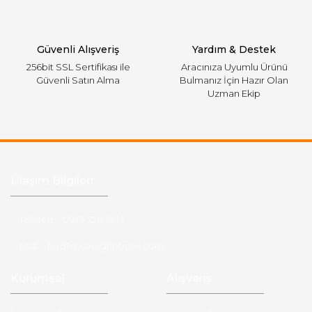
Gönder
Güvenli Alışveriş
Yardım & Destek
256bit SSL Sertifikası ile
Aracınıza Uyumlu Ürünü
Güvenli Satın Alma
Bulmanız İçin Hazır Olan
Uzman Ekip
Ulaşım Bilgileri
Telefon :
0543 728 18 13
Mail :
fordkayseri@hotmail.com
Kurumsal
Alışveriş