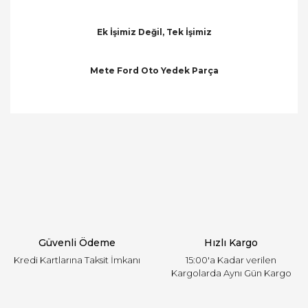
Ek İşimiz Değil, Tek İşimiz
Mete Ford Oto Yedek Parça
Bu ürünün fiyat bilgisi, resim, ürün açıklamalarında
ve diğer konularda yetersiz gördüğünüz noktaları
Bu ürüne ilk yorumu siz yapın!
öneri formunu kullanarak tarafımıza iletebilirsiniz.
Görüş ve önerileriniz için teşekkür ederiz.
Yorum Yaz
Ürün resmi kalitesiz, bozuk veya görüntülenemiyor.
Ürün açıklamasında eksik bilgiler bulunuyor.
Ürün bilgilerinde hatalar bulunuyor.
Ürün fiyatı diğer sitelerden daha pahalı.
Güvenli Ödeme
Hızlı Kargo
Bu ürüne benzer farklı alternatifler olmalı.
Kredi Kartlarına Taksit İmkanı
15:00'a Kadar verilen
Kargolarda Aynı Gün Kargo