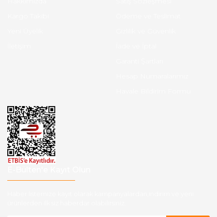
Hakkımızda
Satış Sözleşmesi
Kargo Takibi
Ödeme ve Teslimat
Yeni Üyelik
Gizlilik ve Güvenlik
İletişim
İade ve İptal
Garanti Şartları
Hesap Numaralarımız
Havale Bildirim Formu
E-Bülten'e Kayıt Olun
Haber listemize kayıt olarak kampanyalardan,indirim ve yeni
ürünlerden ilk siz haberdar olabilirsiniz.