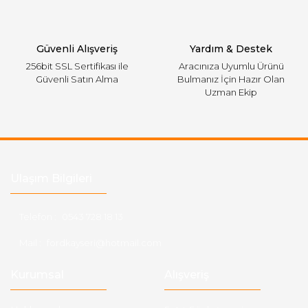
Gönder
Güvenli Alışveriş
Yardım & Destek
256bit SSL Sertifikası ile
Aracınıza Uyumlu Ürünü
Güvenli Satın Alma
Bulmanız İçin Hazır Olan
Uzman Ekip
Ulaşım Bilgileri
Telefon :
0543 728 18 13
Mail :
fordkayseri@hotmail.com
Kurumsal
Alışveriş