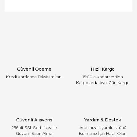
Bu ürünün fiyat bilgisi, resim, ürün açıklamalarında
ve diğer konularda yetersiz gördüğünüz noktaları
Bu ürüne ilk yorumu siz yapın!
öneri formunu kullanarak tarafımıza iletebilirsiniz.
Görüş ve önerileriniz için teşekkür ederiz.
Yorum Yaz
Ürün resmi kalitesiz, bozuk veya görüntülenemiyor.
Ürün açıklamasında eksik bilgiler bulunuyor.
Ürün bilgilerinde hatalar bulunuyor.
Ürün fiyatı diğer sitelerden daha pahalı.
Güvenli Ödeme
Hızlı Kargo
Bu ürüne benzer farklı alternatifler olmalı.
Kredi Kartlarına Taksit İmkanı
15:00'a Kadar verilen
Kargolarda Aynı Gün Kargo
Gönder
Güvenli Alışveriş
Yardım & Destek
256bit SSL Sertifikası ile
Aracınıza Uyumlu Ürünü
Güvenli Satın Alma
Bulmanız İçin Hazır Olan