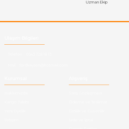
Uzman Ekip
Ulaşım Bilgileri
Telefon :
0543 728 18 13
Mail :
fordkayseri@hotmail.com
Kurumsal
Alışveriş
Hakkımızda
Satış Sözleşmesi
Kargo Takibi
Ödeme ve Teslimat
Yeni Üyelik
Gizlilik ve Güvenlik
İletişim
İade ve İptal
Garanti Şartları