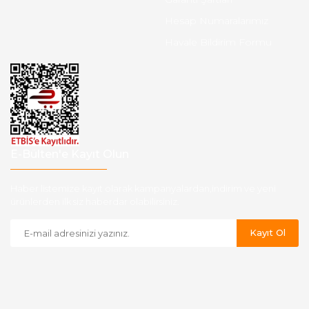
Hesap Numaralarımız
Havale Bildirim Formu
E-Bülten'e Kayıt Olun
Haber listemize kayıt olarak kampanyalardan,indirim ve yeni
ürünlerden ilk siz haberdar olabilirsiniz.
Kayıt Ol