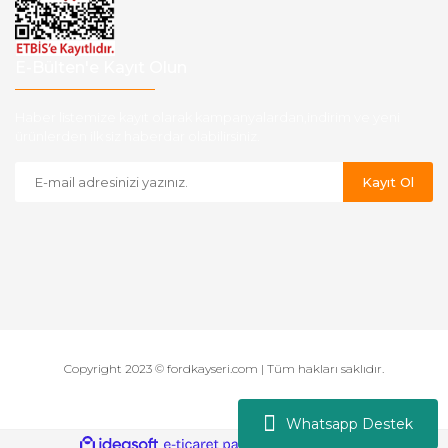
E-Bülten'e Kayıt Olun
Haber listemize kayıt olarak kampanyalardan,indirim ve yeni
ürünlerden ilk siz haberdar olabilirsiniz.
Kayıt Ol
Copyright 2023 © fordkayseri.com | Tüm hakları saklıdır.
Whatsapp Destek
ile
ideasoft
e-