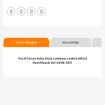
Ürün Bilgisi
Yorumlar
Ford Focus Arka Stop Lambası Ledsiz Mk2,5
Hatchback Sol 2008-2011
Bu ürünün fiyat bilgisi, resim, ürün açıklamalarında
ve diğer konularda yetersiz gördüğünüz noktaları
Bu ürüne ilk yorumu siz yapın!
öneri formunu kullanarak tarafımıza iletebilirsiniz.
Görüş ve önerileriniz için teşekkür ederiz.
Yorum Yaz
Ürün resmi kalitesiz, bozuk veya görüntülenemiyor.
Ürün açıklamasında eksik bilgiler bulunuyor.