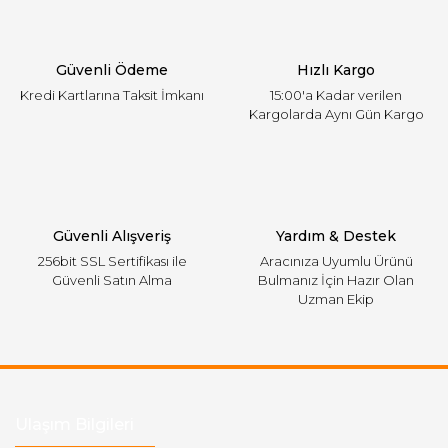
Ürün bilgilerinde hatalar bulunuyor.
Ürün fiyatı diğer sitelerden daha pahalı.
Güvenli Ödeme
Hızlı Kargo
Bu ürüne benzer farklı alternatifler olmalı.
Kredi Kartlarına Taksit İmkanı
15:00'a Kadar verilen
Kargolarda Aynı Gün Kargo
Gönder
Güvenli Alışveriş
Yardım & Destek
256bit SSL Sertifikası ile
Aracınıza Uyumlu Ürünü
Güvenli Satın Alma
Bulmanız İçin Hazır Olan
Uzman Ekip
Ulaşım Bilgileri