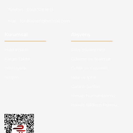
Telefon :
0543 728 18 13
Mail :
fordkayseri@hotmail.com
Kurumsal
Alışveriş
Hakkımızda
Satış Sözleşmesi
Kargo Takibi
Ödeme ve Teslimat
Yeni Üyelik
Gizlilik ve Güvenlik
İletişim
İade ve İptal
Garanti Şartları
Hesap Numaralarımız
Havale Bildirim Formu