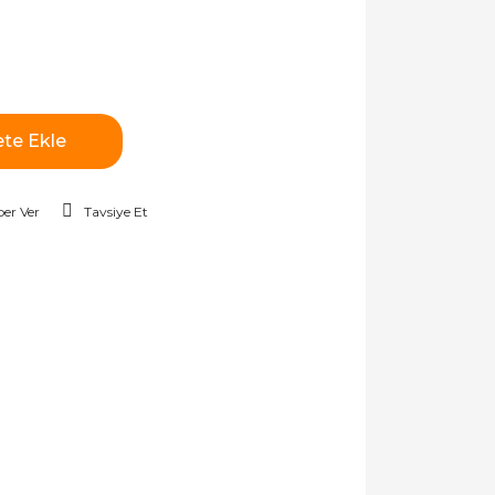
te Ekle
er Ver
Tavsiye Et