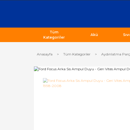
Tüm
Akü
Sıv
Kategoriler
Anasayfa
Tüm Kategoriler
Aydınlatma Parç