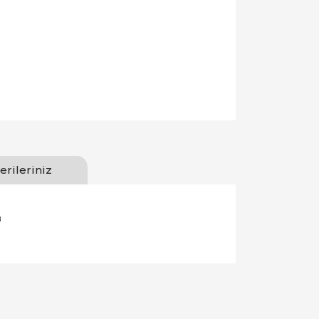
erileriniz
8
llanarak tarafımıza iletebilirsiniz.