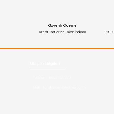
Ürün bilgilerinde hatalar bulunuyor.
Ürün fiyatı diğer sitelerden daha pahalı.
Bu ürüne benzer farklı alternatifler olmalı.
Güvenli Ödeme
Kredi Kartlarına Taksit İmkanı
15:00
Ulaşım Bilgileri
Telefon :
0543 728 18 13
Mail :
fordkayseri@hotmail.com