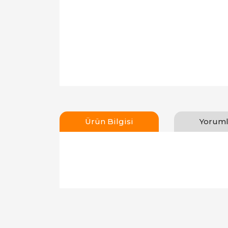
Ürün Bilgisi
Yoruml
Bu ürünün fiyat bilgisi, resim, ürün açıklamal
Görüş ve önerileriniz için teşekkür ederiz.
Ürün resmi kalitesiz, bozuk veya görüntülen
Ürün açıklamasında eksik bilgiler bulunuyor.