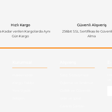
Hızlı Kargo
Güvenli Alışveriş
'a Kadar verilen Kargolarda Aynı
256bit SSL Sertifikası ile Güvenl
Gün Kargo
Alma
Gönder
Kurumsal
Alışveriş
E-
Hakkımızda
Satış Sözleşmesi
Ha
ve 
Kargo Takibi
Ödeme ve Teslimat
Yeni Üyelik
Gizlilik ve Güvenlik
İletişim
İade ve İptal
Garanti Şartları