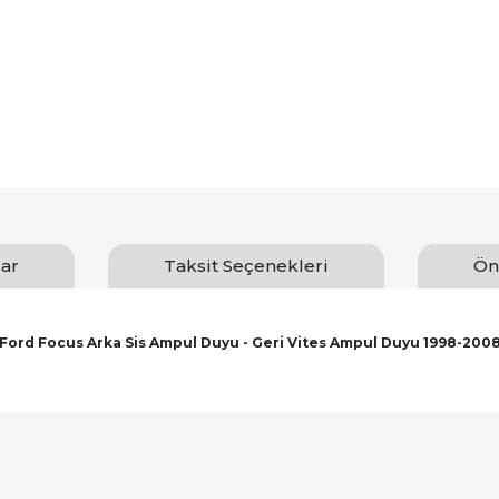
ar
Taksit Seçenekleri
Ön
Ford Focus Arka Sis Ampul Duyu - Geri Vites Ampul Duyu 1998-200
arında ve diğer konularda yetersiz gördüğünüz noktaları öneri formunu ku
Bu ürüne ilk yorumu siz yapın!
emiyor.
Yorum Yaz