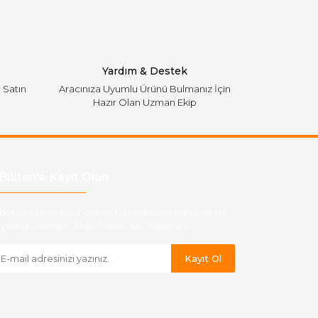
Yardım & Destek
i Satın
Aracınıza Uyumlu Ürünü Bulmanız İçin
Hazır Olan Uzman Ekip
Bülten'e Kayıt Olun
ber listemize kayıt olarak kampanyalardan,indirim
yeni ürünlerden ilk siz haberdar olabilirsiniz.
Kayıt Ol