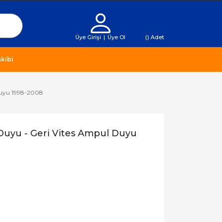
Üye Girişi
|
Üye Ol
(
) Adet
kibi
Duyu 1998-2008
Duyu - Geri Vites Ampul Duyu