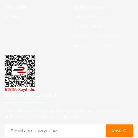
Yeni Üyelik
Gizlilik ve Güvenlik
İletişim
İade ve İptal
Garanti Şartları
Hesap Numaralarımız
Havale Bildirim Formu
E-Bülten'e Kayıt Olun
Haber listemize kayıt olarak kampanyalardan,indirim ve yeni
ürünlerden ilk siz haberdar olabilirsiniz.
Kayıt Ol