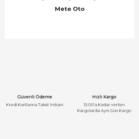
Mete Oto
Bu ürünün fiyat bilgisi, resim, ürün açıklamalarında
ve diğer konularda yetersiz gördüğünüz noktaları
Bu ürüne ilk yorumu siz yapın!
öneri formunu kullanarak tarafımıza iletebilirsiniz.
Görüş ve önerileriniz için teşekkür ederiz.
Yorum Yaz
Ürün resmi kalitesiz, bozuk veya görüntülenemiyor.
Ürün açıklamasında eksik bilgiler bulunuyor.
Ürün bilgilerinde hatalar bulunuyor.
Ürün fiyatı diğer sitelerden daha pahalı.
Güvenli Ödeme
Hızlı Kargo
Bu ürüne benzer farklı alternatifler olmalı.
Kredi Kartlarına Taksit İmkanı
15:00'a Kadar verilen
Kargolarda Aynı Gün Kargo
Gönder