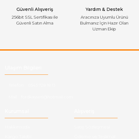
Güvenli Alışveriş
Yardım & Destek
256bit SSL Sertifikası ile
Aracınıza Uyumlu Ürünü
Güvenli Satın Alma
Bulmanız İçin Hazır Olan
Uzman Ekip
Ulaşım Bilgileri
Telefon :
0543 728 18 13
Mail :
fordkayseri@hotmail.com
Kurumsal
Alışveriş
Hakkımızda
Satış Sözleşmesi
Kargo Takibi
Ödeme ve Teslimat