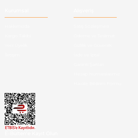
Kurumsal
Alışveriş
Hakkımızda
Satış Sözleşmesi
Kargo Takibi
Ödeme ve Teslimat
Yeni Üyelik
Gizlilik ve Güvenlik
İletişim
İade ve İptal
Garanti Şartları
Hesap Numaralarımız
Havale Bildirim Formu
E-Bülten'e Kayıt Olun