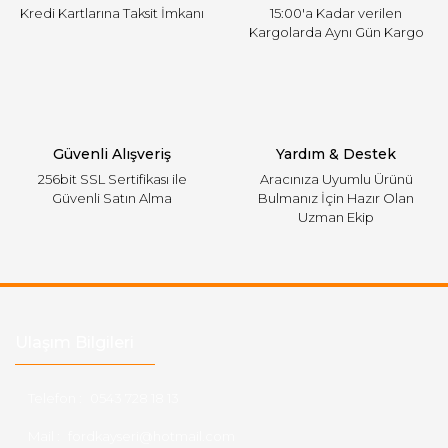
Kredi Kartlarına Taksit İmkanı
15:00'a Kadar verilen
Kargolarda Aynı Gün Kargo
Gönder
Güvenli Alışveriş
Yardım & Destek
256bit SSL Sertifikası ile
Aracınıza Uyumlu Ürünü
Güvenli Satın Alma
Bulmanız İçin Hazır Olan
Uzman Ekip
Ulaşım Bilgileri
Telefon :
0543 728 18 13
Mail :
fordkayseri@hotmail.com