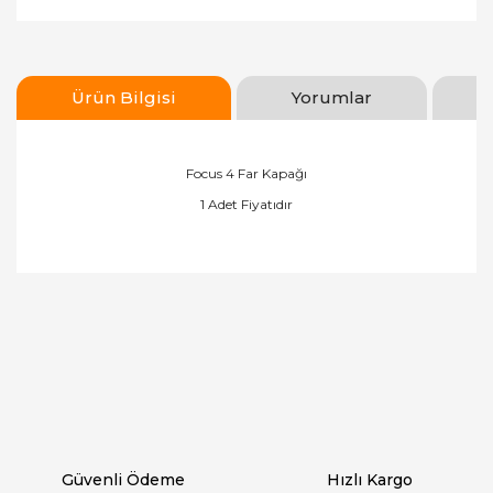
Ürün Bilgisi
Yorumlar
Focus 4 Far Kapağı
1 Adet Fiyatıdır
Bu ürünün fiyat bilgisi, resim, ürün açıklamalarında
ve diğer konularda yetersiz gördüğünüz noktaları
Bu ürüne ilk yorumu siz yapın!
öneri formunu kullanarak tarafımıza iletebilirsiniz.
Görüş ve önerileriniz için teşekkür ederiz.
Yorum Yaz
Ürün resmi kalitesiz, bozuk veya görüntülenemiyor.
Ürün açıklamasında eksik bilgiler bulunuyor.
Ürün bilgilerinde hatalar bulunuyor.
Ürün fiyatı diğer sitelerden daha pahalı.
Güvenli Ödeme
Hızlı Kargo
Bu ürüne benzer farklı alternatifler olmalı.