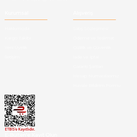
Kurumsal
Alışveriş
Hakkımızda
Satış Sözleşmesi
Kargo Takibi
Ödeme ve Teslimat
Yeni Üyelik
Gizlilik ve Güvenlik
İletişim
İade ve İptal
Garanti Şartları
Hesap Numaralarımız
Havale Bildirim Formu
E-Bülten'e Kayıt Olun