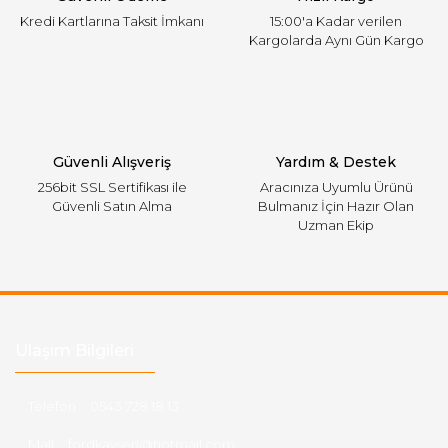
Kredi Kartlarına Taksit İmkanı
15:00'a Kadar verilen
Kargolarda Aynı Gün Kargo
Gönder
Güvenli Alışveriş
Yardım & Destek
256bit SSL Sertifikası ile
Aracınıza Uyumlu Ürünü
Güvenli Satın Alma
Bulmanız İçin Hazır Olan
Uzman Ekip
Ulaşım Bilgileri
Telefon :
0543 728 18 13
Mail :
fordkayseri@hotmail.com