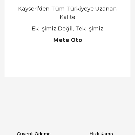
Kayseri’den Tüm Türkiyeye Uzanan
Kalite
Ek İşimiz Değil, Tek İşimiz
Mete Oto
Bu ürünün fiyat bilgisi, resim, ürün açıklamalarında
ve diğer konularda yetersiz gördüğünüz noktaları
Bu ürüne ilk yorumu siz yapın!
öneri formunu kullanarak tarafımıza iletebilirsiniz.
Görüş ve önerileriniz için teşekkür ederiz.
Yorum Yaz
Ürün resmi kalitesiz, bozuk veya görüntülenemiyor.
Ürün açıklamasında eksik bilgiler bulunuyor.
Ürün bilgilerinde hatalar bulunuyor.
Ürün fiyatı diğer sitelerden daha pahalı.
Güvenli Ödeme
Hızlı Kargo
Bu ürüne benzer farklı alternatifler olmalı.