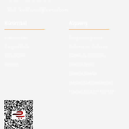
Mail :
fordkayseri@hotmail.com
Kurumsal
Alışveriş
Hakkımızda
Satış Sözleşmesi
Kargo Takibi
Ödeme ve Teslimat
Yeni Üyelik
Gizlilik ve Güvenlik
İletişim
İade ve İptal
Garanti Şartları
Hesap Numaralarımız
Havale Bildirim Formu