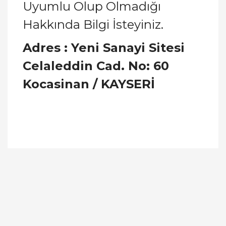
Uyumlu Olup Olmadığı
Hakkında Bilgi İsteyiniz.
Adres : Yeni Sanayi Sitesi
Celaleddin Cad. No: 60
Kocasinan / KAYSERİ
Bu ürünün fiyat bilgisi, resim, ürün açıklamalarında
ve diğer konularda yetersiz gördüğünüz noktaları
Bu ürüne ilk yorumu siz yapın!
öneri formunu kullanarak tarafımıza iletebilirsiniz.
Görüş ve önerileriniz için teşekkür ederiz.
Yorum Yaz
Ürün resmi kalitesiz, bozuk veya görüntülenemiyor.
Ürün açıklamasında eksik bilgiler bulunuyor.
Ürün bilgilerinde hatalar bulunuyor.