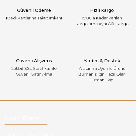
Ürün fiyatı diğer sitelerden daha pahalı.
Güvenli Ödeme
Hızlı Kargo
Bu ürüne benzer farklı alternatifler olmalı.
Kredi Kartlarına Taksit İmkanı
15:00'a Kadar verilen
Kargolarda Aynı Gün Kargo
Gönder
Güvenli Alışveriş
Yardım & Destek
256bit SSL Sertifikası ile
Aracınıza Uyumlu Ürünü
Güvenli Satın Alma
Bulmanız İçin Hazır Olan
Uzman Ekip
Ulaşım Bilgileri
Telefon :
0543 728 18 13