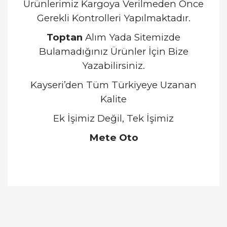
Ürünlerimiz Kargoya Verilmeden Önce
Gerekli Kontrolleri Yapılmaktadır.
Toptan
Alım Yada Sitemizde
Bulamadığınız Ürünler İçin Bize
Yazabilirsiniz.
Kayseri’den Tüm Türkiyeye Uzanan
Kalite
Ek İşimiz Değil, Tek İşimiz
Mete Oto
Bu ürünün fiyat bilgisi, resim, ürün açıklamalarında
ve diğer konularda yetersiz gördüğünüz noktaları
Bu ürüne ilk yorumu siz yapın!
öneri formunu kullanarak tarafımıza iletebilirsiniz.
Görüş ve önerileriniz için teşekkür ederiz.
Yorum Yaz
Ürün resmi kalitesiz, bozuk veya görüntülenemiyor.