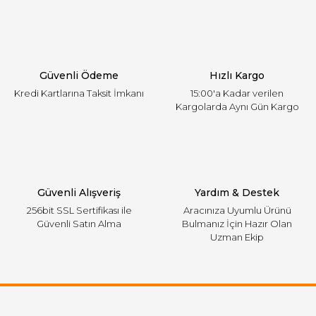
Ürün açıklamasında eksik bilgiler bulunuyor.
Ürün bilgilerinde hatalar bulunuyor.
Ürün fiyatı diğer sitelerden daha pahalı.
Güvenli Ödeme
Hızlı Kargo
Bu ürüne benzer farklı alternatifler olmalı.
Kredi Kartlarına Taksit İmkanı
15:00'a Kadar verilen
Kargolarda Aynı Gün Kargo
Gönder
Güvenli Alışveriş
Yardım & Destek
256bit SSL Sertifikası ile
Aracınıza Uyumlu Ürünü
Güvenli Satın Alma
Bulmanız İçin Hazır Olan
Uzman Ekip