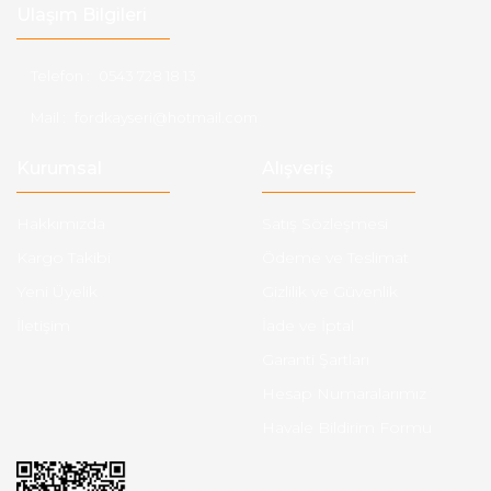
Ulaşım Bilgileri
Telefon :
0543 728 18 13
Mail :
fordkayseri@hotmail.com
Kurumsal
Alışveriş
Hakkımızda
Satış Sözleşmesi
Kargo Takibi
Ödeme ve Teslimat
Yeni Üyelik
Gizlilik ve Güvenlik
İletişim
İade ve İptal
Garanti Şartları
Hesap Numaralarımız
Havale Bildirim Formu