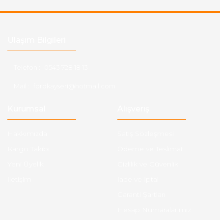
Ulaşım Bilgileri
Telefon :
0543 728 18 13
Mail :
fordkayseri@hotmail.com
Kurumsal
Alışveriş
Hakkımızda
Satış Sözleşmesi
Kargo Takibi
Ödeme ve Teslimat
Yeni Üyelik
Gizlilik ve Güvenlik
İletişim
İade ve İptal
Garanti Şartları
Hesap Numaralarımız