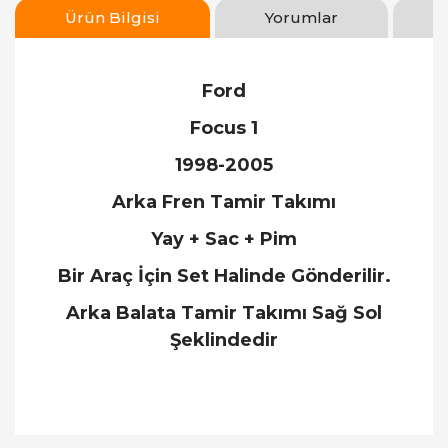
Ürün Bilgisi
Yorumlar
Ford
Focus 1
1998-2005
Arka Fren Tamir Takımı
Yay + Sac + Pim
Bir Araç İçin Set Halinde Gönderilir.
Arka Balata Tamir Takımı Sağ Sol
Şeklindedir
Bu ürünün fiyat bilgisi, resim, ürün açıklamalarında
ve diğer konularda yetersiz gördüğünüz noktaları
Bu ürüne ilk yorumu siz yapın!
öneri formunu kullanarak tarafımıza iletebilirsiniz.