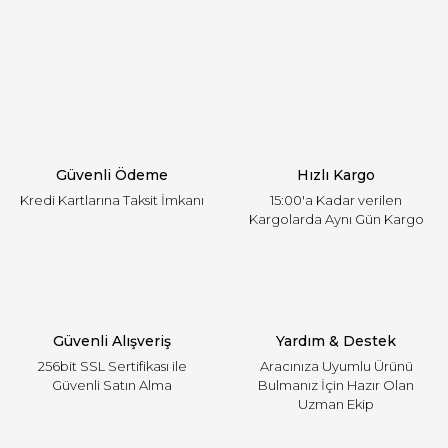
Görüş ve önerileriniz için teşekkür ederiz.
Yorum Yaz
Ürün resmi kalitesiz, bozuk veya görüntülenemiyor.
Ürün açıklamasında eksik bilgiler bulunuyor.
Ürün bilgilerinde hatalar bulunuyor.
Ürün fiyatı diğer sitelerden daha pahalı.
Güvenli Ödeme
Hızlı Kargo
Bu ürüne benzer farklı alternatifler olmalı.
Kredi Kartlarına Taksit İmkanı
15:00'a Kadar verilen
Kargolarda Aynı Gün Kargo
Gönder
Güvenli Alışveriş
Yardım & Destek
256bit SSL Sertifikası ile
Aracınıza Uyumlu Ürünü
Güvenli Satın Alma
Bulmanız İçin Hazır Olan
Uzman Ekip