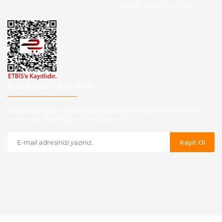
Havale Bildirim Formu
E-Bülten'e Kayıt Olun
Haber listemize kayıt olarak kampanyalardan,indirim ve yeni
ürünlerden ilk siz haberdar olabilirsiniz.
Kayıt Ol