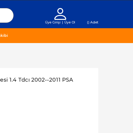
Üye Girişi
|
Üye Ol
(
) Adet
kibi
resi 1.4 Tdcı 2002--2011 PSA