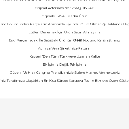
Orijinal Refersans No : 2S6Q 9155 AB
Orjinale ''PSA'' Marka Ürün
Sor Bölümünden Parçaların Aracınızla Uyumlu Olup Olmadığı Hakkında Bilgi İs
Lütfen Denemek İçin Ürün Satın Almayınız
Eski Parçanızdaki İle Satıştaki Ürünün
Oem
Kodunu Karşılaştırınız
Adınıza Veya Şirketinize Faturalı
Kayseri ’Den Tüm Türkiyeye Uzanan Kalite
Ek İşimiz Değil, Tek İşimiz
Güvenli Ve Hızlı Çalışma Prensibimizle Sizlere Hizmet Vermekteyiz
şiniz Tarafımıza Ulaştıktan En Kısa Sürede Kargoya Teslim Etmeye Özen Göste
arında ve diğer konularda yetersiz gördüğünüz noktaları öneri formunu ku
Bu ürüne ilk yorumu siz yapın!
emiyor.
Yorum Yaz