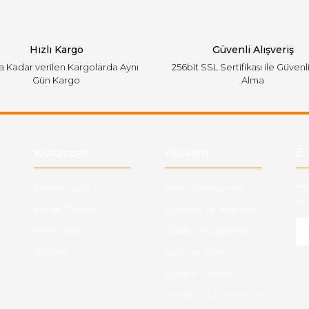
Hızlı Kargo
Güvenli Alışveriş
'a Kadar verilen Kargolarda Aynı
256bit SSL Sertifikası ile Güvenl
Gün Kargo
Alma
Gönder
Kurumsal
Alışveriş
E-
Hakkımızda
Satış Sözleşmesi
Ha
ve 
Kargo Takibi
Ödeme ve Teslimat
Yeni Üyelik
Gizlilik ve Güvenlik
İletişim
İade ve İptal
Garanti Şartları
Hesap Numaralarımız