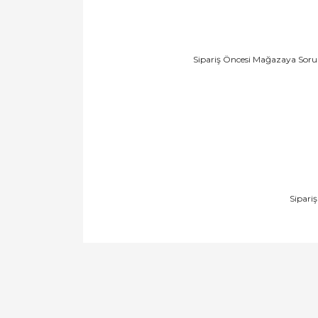
Sipariş Öncesi Mağazaya Soru 
Sipari
Bu ürünün fiyat bilgisi, resim, ürün açıklamal
Görüş ve önerileriniz için teşekkür ederiz.
Ürün resmi kalitesiz, bozuk veya görüntülen
Ürün açıklamasında eksik bilgiler bulunuyor.
Ürün bilgilerinde hatalar bulunuyor.