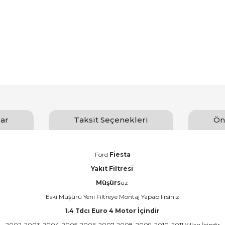
ar
Taksit Seçenekleri
Ön
Ford
Fiesta
Yakıt Filtresi
Müşürs
üz
Eski Müşürü Yeni Filtreye Montaj Yapabilirsiniz
1.4 Tdcı Euro 4 Motor İçindir
2002-2003-2004-2005-2006-2007-2008-2009-2010-2011 Yılları İçindir