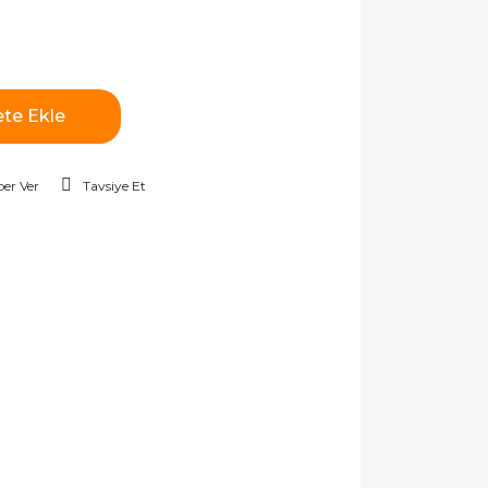
te Ekle
er Ver
Tavsiye Et