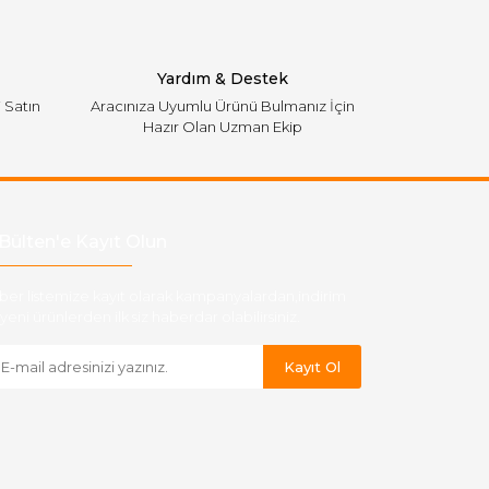
Yardım & Destek
i Satın
Aracınıza Uyumlu Ürünü Bulmanız İçin
Hazır Olan Uzman Ekip
Bülten'e Kayıt Olun
ber listemize kayıt olarak kampanyalardan,indirim
yeni ürünlerden ilk siz haberdar olabilirsiniz.
Kayıt Ol