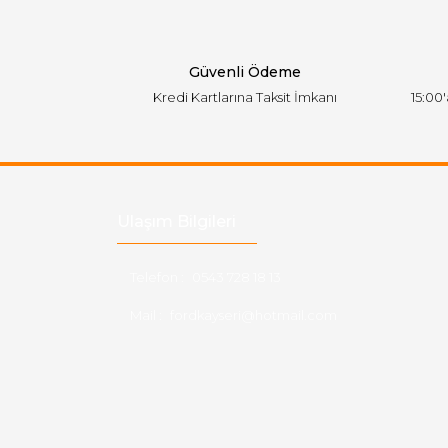
Ürün fiyatı diğer sitelerden daha pahalı.
Bu ürüne benzer farklı alternatifler olmalı.
Güvenli Ödeme
Kredi Kartlarına Taksit İmkanı
15:00
Ulaşım Bilgileri
Telefon :
0543 728 18 13
Mail :
fordkayseri@hotmail.com