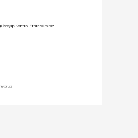
teyip Kontrol Ettirebilirsiniz
riyoruz
llanarak tarafımıza iletebilirsiniz.