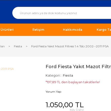
ı Ürünleri
İletişim
Hakkımızda
Kargo Ta
ları
Fiesta
Ford Fiesta Yakıt Mazot Filtresi 1.4 Tdcı 2002--2011 PSA
Ford Fiesta Yakıt Mazot Filt
Kategori
Fiesta
*197,89 TL den başlayan taksitlerle!
Yorum Yap
1.050,00 TL
Kdv Dahil