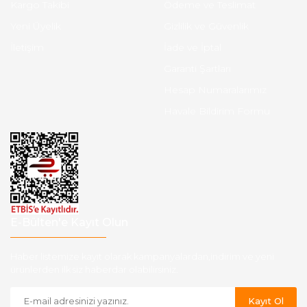
Kargo Takibi
Ödeme ve Teslimat
Yeni Üyelik
Gizlilik ve Güvenlik
İletişim
İade ve İptal
Garanti Şartları
Hesap Numaralarımız
Havale Bildirim Formu
E-Bülten'e Kayıt Olun
Haber listemize kayıt olarak kampanyalardan,indirim ve yeni
ürünlerden ilk siz haberdar olabilirsiniz.
Kayıt Ol