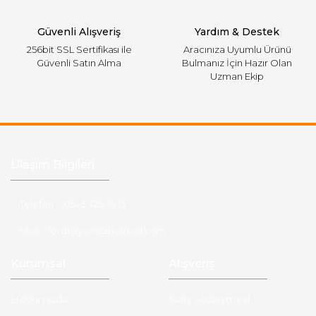
Gönder
Güvenli Alışveriş
Yardım & Destek
256bit SSL Sertifikası ile
Aracınıza Uyumlu Ürünü
Güvenli Satın Alma
Bulmanız İçin Hazır Olan
Uzman Ekip
Ulaşım Bilgileri
Telefon :
0543 728 18 13
Mail :
fordkayseri@hotmail.com
Kurumsal
Alışveriş
Hakkımızda
Satış Sözleşmesi