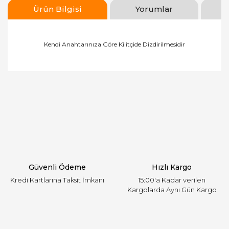
Ürün Bilgisi
Yorumlar
Kendi Anahtarınıza Göre Kilitçide Dizdirilmesidir
Bu ürünün fiyat bilgisi, resim, ürün açıklamalarında
ve diğer konularda yetersiz gördüğünüz noktaları
Bu ürüne ilk yorumu siz yapın!
öneri formunu kullanarak tarafımıza iletebilirsiniz.
Görüş ve önerileriniz için teşekkür ederiz.
Yorum Yaz
Ürün resmi kalitesiz, bozuk veya görüntülenemiyor.
Ürün açıklamasında eksik bilgiler bulunuyor.
Ürün bilgilerinde hatalar bulunuyor.
Ürün fiyatı diğer sitelerden daha pahalı.
Güvenli Ödeme
Hızlı Kargo
Bu ürüne benzer farklı alternatifler olmalı.
Kredi Kartlarına Taksit İmkanı
15:00'a Kadar verilen
Kargolarda Aynı Gün Kargo