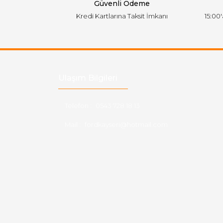
Güvenli Ödeme
Kredi Kartlarına Taksit İmkanı
15:00
Ulaşım Bilgileri
Telefon :
0543 728 18 13
Mail :
fordkayseri@hotmail.com