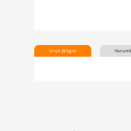
Ürün Bilgisi
Yoruml
Bu ürünün fiyat bilgisi, resim, ürün açıklamal
Görüş ve önerileriniz için teşekkür ederiz.
Ürün resmi kalitesiz, bozuk veya görüntülen
Ürün açıklamasında eksik bilgiler bulunuyor.
Ürün bilgilerinde hatalar bulunuyor.
Ürün fiyatı diğer sitelerden daha pahalı.
Bu ürüne benzer farklı alternatifler olmalı.