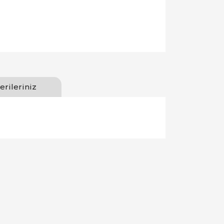
erileriniz
llanarak tarafımıza iletebilirsiniz.