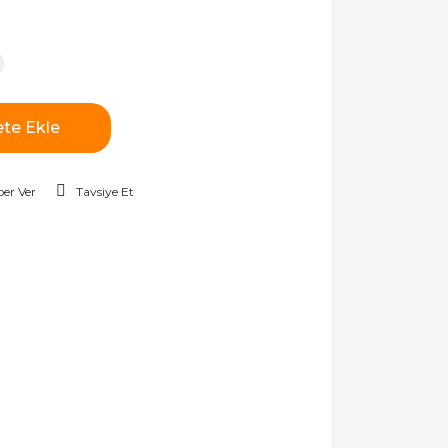
te Ekle
er Ver
Tavsiye Et