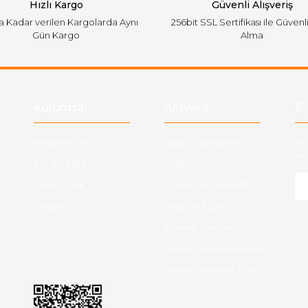
Hızlı Kargo
Güvenli Alışveriş
'a Kadar verilen Kargolarda Aynı
256bit SSL Sertifikası ile Güvenl
Gün Kargo
Alma
Gönder
Kurumsal
Alışveriş
E-
Hakkımızda
Satış Sözleşmesi
Ha
ve 
Kargo Takibi
Ödeme ve Teslimat
Yeni Üyelik
Gizlilik ve Güvenlik
İletişim
İade ve İptal
Garanti Şartları
Hesap Numaralarımız
Havale Bildirim Formu