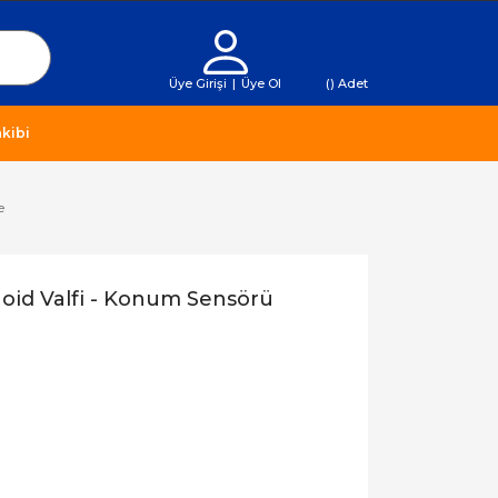
Üye Girişi
|
Üye Ol
(
) Adet
kibi
e
noid Valfi - Konum Sensörü