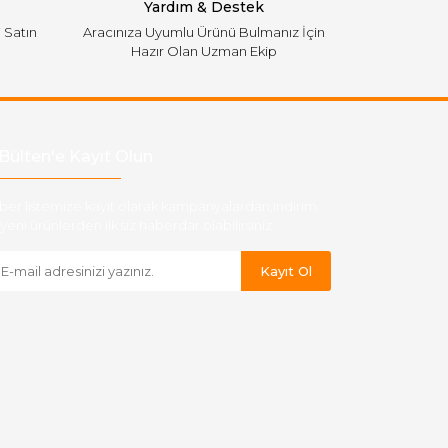
Yardım & Destek
i Satın
Aracınıza Uyumlu Ürünü Bulmanız İçin
Hazır Olan Uzman Ekip
Bülten'e Kayıt Olun
ber listemize kayıt olarak kampanyalardan,indirim
yeni ürünlerden ilk siz haberdar olabilirsiniz.
Kayıt Ol