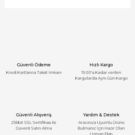
ve diğer konularda yetersiz gördüğünüz noktaları
Bu ürüne ilk yorumu siz yapın!
öneri formunu kullanarak tarafımıza iletebilirsiniz.
Görüş ve önerileriniz için teşekkür ederiz.
Yorum Yaz
Ürün resmi kalitesiz, bozuk veya görüntülenemiyor.
Ürün açıklamasında eksik bilgiler bulunuyor.
Ürün bilgilerinde hatalar bulunuyor.
Ürün fiyatı diğer sitelerden daha pahalı.
Güvenli Ödeme
Hızlı Kargo
Bu ürüne benzer farklı alternatifler olmalı.
Kredi Kartlarına Taksit İmkanı
15:00'a Kadar verilen
Kargolarda Aynı Gün Kargo
Gönder
Güvenli Alışveriş
Yardım & Destek
256bit SSL Sertifikası ile
Aracınıza Uyumlu Ürünü
Güvenli Satın Alma
Bulmanız İçin Hazır Olan
Uzman Ekip