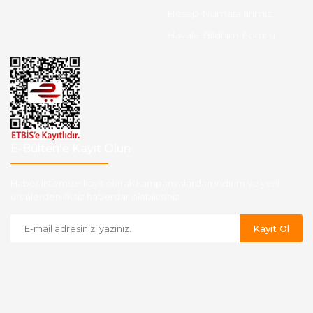
Hesap Numaralarımız
Havale Bildirim Formu
E-Bülten'e Kayıt Olun
Haber listemize kayıt olarak kampanyalardan,indirim ve yeni
ürünlerden ilk siz haberdar olabilirsiniz.
Kayıt Ol