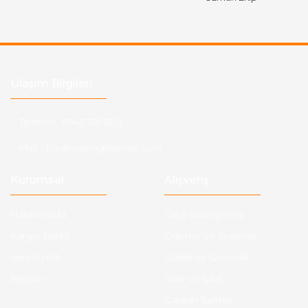
Ulaşım Bilgileri
Telefon :
0543 728 18 13
Mail :
fordkayseri@hotmail.com
Kurumsal
Alışveriş
Hakkımızda
Satış Sözleşmesi
Kargo Takibi
Ödeme ve Teslimat
Yeni Üyelik
Gizlilik ve Güvenlik
İletişim
İade ve İptal
Garanti Şartları