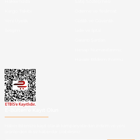
Hakkımızda
Satış Sözleşmesi
Kargo Takibi
Ödeme ve Teslimat
Yeni Üyelik
Gizlilik ve Güvenlik
İletişim
İade ve İptal
Garanti Şartları
Hesap Numaralarımız
Havale Bildirim Formu
E-Bülten'e Kayıt Olun
Haber listemize kayıt olarak kampanyalardan,indirim ve yeni
ürünlerden ilk siz haberdar olabilirsiniz.