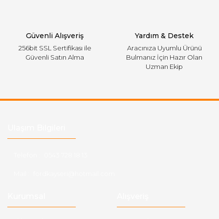
Gönder
Güvenli Alışveriş
Yardım & Destek
256bit SSL Sertifikası ile
Aracınıza Uyumlu Ürünü
Güvenli Satın Alma
Bulmanız İçin Hazır Olan
Uzman Ekip
Ulaşım Bilgileri
Telefon :
0543 728 18 13
Mail :
fordkayseri@hotmail.com
Kurumsal
Alışveriş