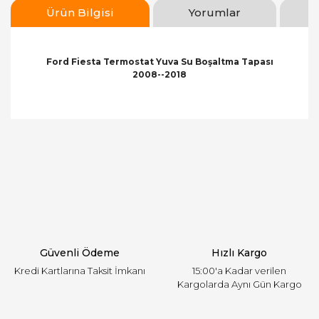
Ürün Bilgisi
Yorumlar
Ford Fiesta Termostat Yuva Su Boşaltma Tapası
2008--2018
Bu ürünün fiyat bilgisi, resim, ürün açıklamalarında
ve diğer konularda yetersiz gördüğünüz noktaları
Bu ürüne ilk yorumu siz yapın!
öneri formunu kullanarak tarafımıza iletebilirsiniz.
Görüş ve önerileriniz için teşekkür ederiz.
Yorum Yaz
Ürün resmi kalitesiz, bozuk veya görüntülenemiyor.
Ürün açıklamasında eksik bilgiler bulunuyor.
Ürün bilgilerinde hatalar bulunuyor.
Ürün fiyatı diğer sitelerden daha pahalı.
Güvenli Ödeme
Hızlı Kargo
Bu ürüne benzer farklı alternatifler olmalı.
Kredi Kartlarına Taksit İmkanı
15:00'a Kadar verilen
Kargolarda Aynı Gün Kargo