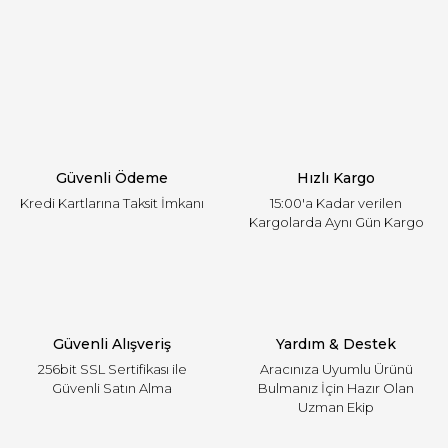
Görüş ve önerileriniz için teşekkür ederiz.
Yorum Yaz
Ürün resmi kalitesiz, bozuk veya görüntülenemiyor.
Ürün açıklamasında eksik bilgiler bulunuyor.
Ürün bilgilerinde hatalar bulunuyor.
Ürün fiyatı diğer sitelerden daha pahalı.
Güvenli Ödeme
Hızlı Kargo
Bu ürüne benzer farklı alternatifler olmalı.
Kredi Kartlarına Taksit İmkanı
15:00'a Kadar verilen
Kargolarda Aynı Gün Kargo
Gönder
Güvenli Alışveriş
Yardım & Destek
256bit SSL Sertifikası ile
Aracınıza Uyumlu Ürünü
Güvenli Satın Alma
Bulmanız İçin Hazır Olan
Uzman Ekip