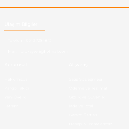
Ulaşım Bilgileri
Telefon :
0543 728 18 13
Mail :
fordkayseri@hotmail.com
Kurumsal
Alışveriş
Hakkımızda
Satış Sözleşmesi
Kargo Takibi
Ödeme ve Teslimat
Yeni Üyelik
Gizlilik ve Güvenlik
İletişim
İade ve İptal
Garanti Şartları
Hesap Numaralarımız