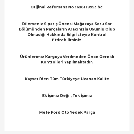
Orijinal Refersans No : 6s61 19953 bc
Dilerseniz Sipariş Öncesi Mağazaya Soru Sor
Bölümünden Parçaların Aracınızla Uyumlu Olup
Olmadığı Hakkında Bilgi İsteyip Kontrol
Ettirebilirsiniz.
Ürünlerimiz Kargoya Verilmeden Önce Gerekli
Kontrolleri Yapılmaktadır.
Kayseri’den Tüm Türkiyeye Uzanan Kalite
Ek İşimiz Değil, Tek İşimiz
Mete Ford Oto Yedek Parça
Bu ürünün fiyat bilgisi, resim, ürün açıklamalarında
ve diğer konularda yetersiz gördüğünüz noktaları
Bu ürüne ilk yorumu siz yapın!
öneri formunu kullanarak tarafımıza iletebilirsiniz.