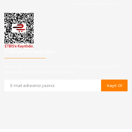
Havale Bildirim Formu
E-Bülten'e Kayıt Olun
Haber listemize kayıt olarak kampanyalardan,indirim ve yeni
ürünlerden ilk siz haberdar olabilirsiniz.
Kayıt Ol