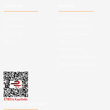
Kurumsal
Alışveriş
Hakkımızda
Satış Sözleşmesi
Kargo Takibi
Ödeme ve Teslimat
Yeni Üyelik
Gizlilik ve Güvenlik
İletişim
İade ve İptal
Garanti Şartları
Hesap Numaralarımız
Havale Bildirim Formu
E-Bülten'e Kayıt Olun