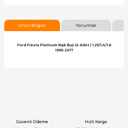
Ürün Bilgisi
Yorumlar
Ford Fiesta Platinum Ngk Buji (4 Adet ) 1.25/1.4/1.6
1995-2017
Bu ürünün fiyat bilgisi, resim, ürün açıklamalarında
ve diğer konularda yetersiz gördüğünüz noktaları
Bu ürüne ilk yorumu siz yapın!
öneri formunu kullanarak tarafımıza iletebilirsiniz.
Görüş ve önerileriniz için teşekkür ederiz.
Yorum Yaz
Ürün resmi kalitesiz, bozuk veya görüntülenemiyor.
Ürün açıklamasında eksik bilgiler bulunuyor.
Ürün bilgilerinde hatalar bulunuyor.
Ürün fiyatı diğer sitelerden daha pahalı.
Güvenli Ödeme
Hızlı Kargo
Bu ürüne benzer farklı alternatifler olmalı.