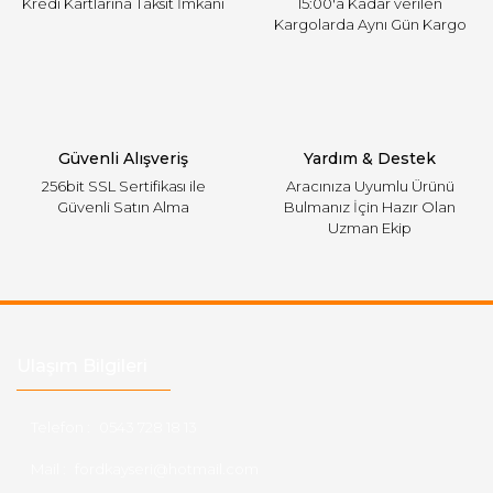
Kredi Kartlarına Taksit İmkanı
15:00'a Kadar verilen
Kargolarda Aynı Gün Kargo
Gönder
Güvenli Alışveriş
Yardım & Destek
256bit SSL Sertifikası ile
Aracınıza Uyumlu Ürünü
Güvenli Satın Alma
Bulmanız İçin Hazır Olan
Uzman Ekip
Ulaşım Bilgileri
Telefon :
0543 728 18 13
Mail :
fordkayseri@hotmail.com