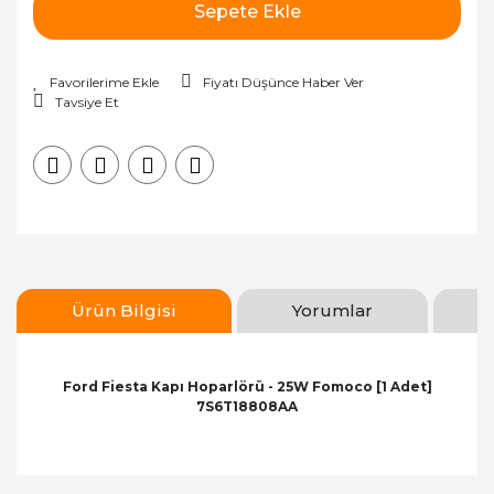
Sepete Ekle
Fiyatı Düşünce Haber Ver
Tavsiye Et
Ürün Bilgisi
Yorumlar
Ford Fiesta Kapı Hoparlörü - 25W Fomoco [1 Adet]
7S6T18808AA
Bu ürünün fiyat bilgisi, resim, ürün açıklamalarında
ve diğer konularda yetersiz gördüğünüz noktaları
Bu ürüne ilk yorumu siz yapın!
öneri formunu kullanarak tarafımıza iletebilirsiniz.