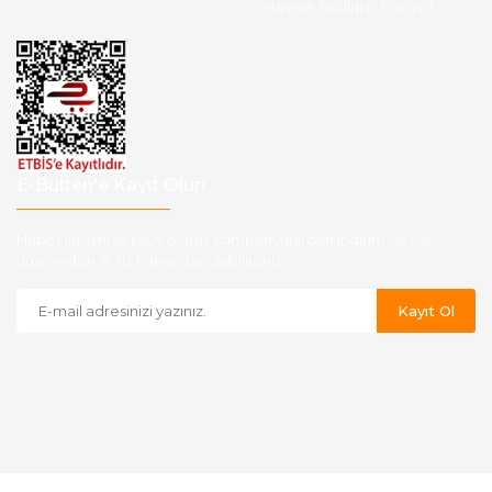
Havale Bildirim Formu
E-Bülten'e Kayıt Olun
Haber listemize kayıt olarak kampanyalardan,indirim ve yeni
ürünlerden ilk siz haberdar olabilirsiniz.
Kayıt Ol