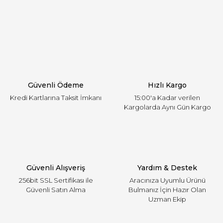
Görüş ve önerileriniz için teşekkür ederiz.
Yorum Yaz
Ürün resmi kalitesiz, bozuk veya görüntülenemiyor.
Ürün açıklamasında eksik bilgiler bulunuyor.
Ürün bilgilerinde hatalar bulunuyor.
Ürün fiyatı diğer sitelerden daha pahalı.
Güvenli Ödeme
Hızlı Kargo
Bu ürüne benzer farklı alternatifler olmalı.
Kredi Kartlarına Taksit İmkanı
15:00'a Kadar verilen
Kargolarda Aynı Gün Kargo
Gönder
Güvenli Alışveriş
Yardım & Destek
256bit SSL Sertifikası ile
Aracınıza Uyumlu Ürünü
Güvenli Satın Alma
Bulmanız İçin Hazır Olan
Uzman Ekip