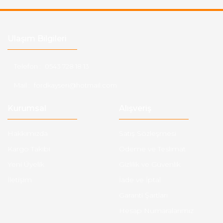
Ulaşım Bilgileri
Telefon :
0543 728 18 13
Mail :
fordkayseri@hotmail.com
Kurumsal
Alışveriş
Hakkımızda
Satış Sözleşmesi
Kargo Takibi
Ödeme ve Teslimat
Yeni Üyelik
Gizlilik ve Güvenlik
İletişim
İade ve İptal
Garanti Şartları
Hesap Numaralarımız