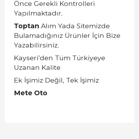
Önce Gerekli Kontrolleri
Yapılmaktadır.
Toptan
Alım Yada Sitemizde
Bulamadığınız Ürünler İçin Bize
Yazabilirsiniz.
Kayseri’den Tüm Türkiyeye
Uzanan Kalite
Ek İşimiz Değil, Tek İşimiz
Mete Oto
Bu ürünün fiyat bilgisi, resim, ürün açıklamalarında
ve diğer konularda yetersiz gördüğünüz noktaları
Bu ürüne ilk yorumu siz yapın!
öneri formunu kullanarak tarafımıza iletebilirsiniz.
Görüş ve önerileriniz için teşekkür ederiz.