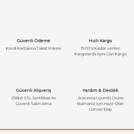
Yorum Yaz
Ürün resmi kalitesiz, bozuk veya görüntülenemiyor.
Ürün açıklamasında eksik bilgiler bulunuyor.
Ürün bilgilerinde hatalar bulunuyor.
Ürün fiyatı diğer sitelerden daha pahalı.
Güvenli Ödeme
Hızlı Kargo
Bu ürüne benzer farklı alternatifler olmalı.
Kredi Kartlarına Taksit İmkanı
15:00'a Kadar verilen
Kargolarda Aynı Gün Kargo
Gönder
Güvenli Alışveriş
Yardım & Destek
256bit SSL Sertifikası ile
Aracınıza Uyumlu Ürünü
Güvenli Satın Alma
Bulmanız İçin Hazır Olan
Uzman Ekip