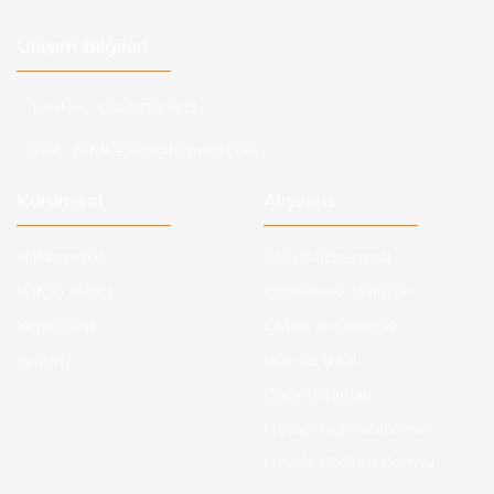
Ulaşım Bilgileri
Telefon :
0543 728 18 13
Mail :
fordkayseri@hotmail.com
Kurumsal
Alışveriş
Hakkımızda
Satış Sözleşmesi
Kargo Takibi
Ödeme ve Teslimat
Yeni Üyelik
Gizlilik ve Güvenlik
İletişim
İade ve İptal
Garanti Şartları
Hesap Numaralarımız
Havale Bildirim Formu