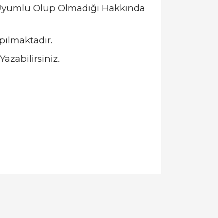
a Uyumlu Olup Olmadığı Hakkında
pılmaktadır.
azabilirsiniz.
llanarak tarafımıza iletebilirsiniz.