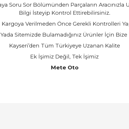
zaya Soru Sor Bölümünden Parçaların Aracınızl
Bilgi İsteyip Kontrol Ettirebilirsiniz.
 Kargoya Verilmeden Önce Gerekli Kontrolleri Ya
Yada Sitemizde Bulamadığınız Ürünler İçin Bize Y
Kayseri’den Tüm Türkiyeye Uzanan Kalite
Ek İşimiz Değil, Tek İşimiz
Mete Oto
arında ve diğer konularda yetersiz gördüğünüz noktaları öneri formunu ku
Bu ürüne ilk yorumu siz yapın!
emiyor.
Yorum Yaz