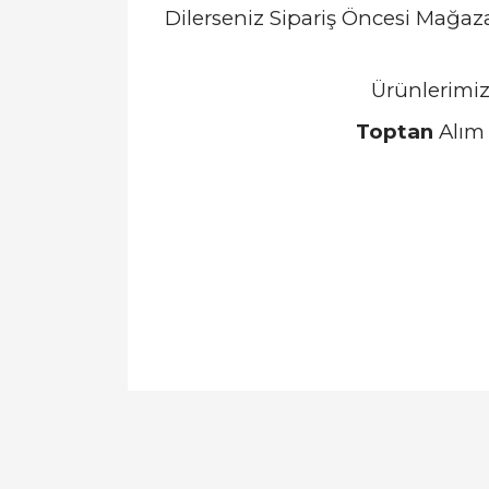
Dilerseniz Sipariş Öncesi Mağa
Ürünlerimiz
Toptan
Alım 
Bu ürünün fiyat bilgisi, resim, ürün açıklamal
Görüş ve önerileriniz için teşekkür ederiz.
Ürün resmi kalitesiz, bozuk veya görüntülen
Ürün açıklamasında eksik bilgiler bulunuyor.