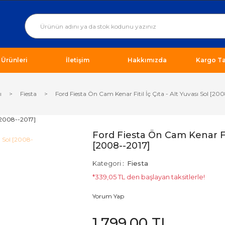
ı Ürünleri
İletişim
Hakkımızda
Kargo Ta
ı
Fiesta
Ford Fiesta Ön Cam Kenar Fitil İç Çıta - Alt Yuvası Sol [20
Ford Fiesta Ön Cam Kenar Fiti
[2008--2017]
Kategori
Fiesta
*339,05 TL den başlayan taksitlerle!
Yorum Yap
1.799,00 TL