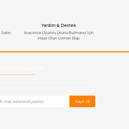
Yardım & Destek
i Satın
Aracınıza Uyumlu Ürünü Bulmanız İçin
Hazır Olan Uzman Ekip
Bülten'e Kayıt Olun
ber listemize kayıt olarak kampanyalardan,indirim
yeni ürünlerden ilk siz haberdar olabilirsiniz.
Kayıt Ol