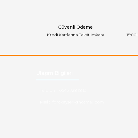
Ürün bilgilerinde hatalar bulunuyor.
Ürün fiyatı diğer sitelerden daha pahalı.
Bu ürüne benzer farklı alternatifler olmalı.
Güvenli Ödeme
Kredi Kartlarına Taksit İmkanı
15:00
Ulaşım Bilgileri
Telefon :
0543 728 18 13
Mail :
fordkayseri@hotmail.com