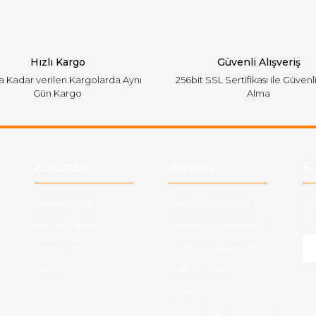
Hızlı Kargo
Güvenli Alışveriş
'a Kadar verilen Kargolarda Aynı
256bit SSL Sertifikası ile Güvenl
Gün Kargo
Alma
Gönder
Kurumsal
Alışveriş
E-
Hakkımızda
Satış Sözleşmesi
Ha
ve 
Kargo Takibi
Ödeme ve Teslimat
Yeni Üyelik
Gizlilik ve Güvenlik
İletişim
İade ve İptal
Garanti Şartları
Hesap Numaralarımız