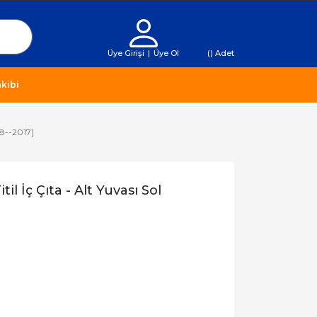
Üye Girişi
|
Üye Ol
(
) Adet
kibi
08--2017]
l İç Çıta - Alt Yuvası Sol