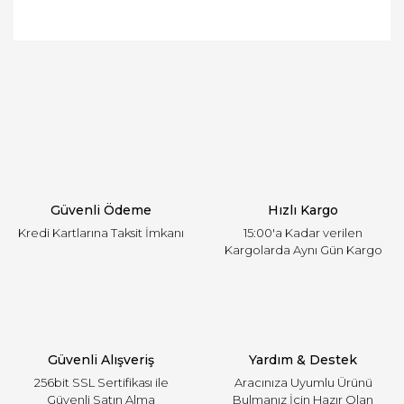
Bu ürünün fiyat bilgisi, resim, ürün açıklamalarında
ve diğer konularda yetersiz gördüğünüz noktaları
Bu ürüne ilk yorumu siz yapın!
öneri formunu kullanarak tarafımıza iletebilirsiniz.
Görüş ve önerileriniz için teşekkür ederiz.
Yorum Yaz
Ürün resmi kalitesiz, bozuk veya görüntülenemiyor.
Ürün açıklamasında eksik bilgiler bulunuyor.
Ürün bilgilerinde hatalar bulunuyor.
Ürün fiyatı diğer sitelerden daha pahalı.
Güvenli Ödeme
Hızlı Kargo
Bu ürüne benzer farklı alternatifler olmalı.
Kredi Kartlarına Taksit İmkanı
15:00'a Kadar verilen
Kargolarda Aynı Gün Kargo
Gönder
Güvenli Alışveriş
Yardım & Destek
256bit SSL Sertifikası ile
Aracınıza Uyumlu Ürünü
Güvenli Satın Alma
Bulmanız İçin Hazır Olan