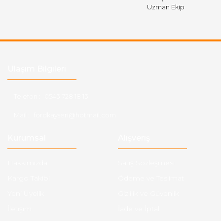
Uzman Ekip
Ulaşım Bilgileri
Telefon :
0543 728 18 13
Mail :
fordkayseri@hotmail.com
Kurumsal
Alışveriş
Hakkımızda
Satış Sözleşmesi
Kargo Takibi
Ödeme ve Teslimat
Yeni Üyelik
Gizlilik ve Güvenlik
İletişim
İade ve İptal