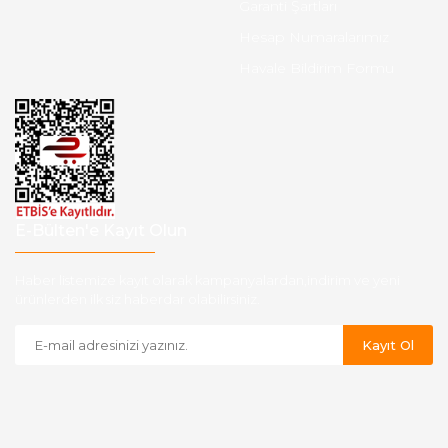
Garanti Şartları
Hesap Numaralarımız
Havale Bildirim Formu
E-Bülten'e Kayıt Olun
Haber listemize kayıt olarak kampanyalardan,indirim ve yeni
ürünlerden ilk siz haberdar olabilirsiniz.
Kayıt Ol