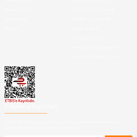
Hakkımızda
Satış Sözleşmesi
Kargo Takibi
Ödeme ve Teslimat
Yeni Üyelik
Gizlilik ve Güvenlik
İletişim
İade ve İptal
Garanti Şartları
Hesap Numaralarımız
Havale Bildirim Formu
E-Bülten'e Kayıt Olun
Haber listemize kayıt olarak kampanyalardan,indirim ve yeni
ürünlerden ilk siz haberdar olabilirsiniz.