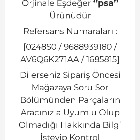
Orjinale Eşdeğer
‘’psa’’
Ürünüdür
Refersans Numaraları :
[0248S0 / 9688939180 /
AV6Q6K271AA / 1685815]
Dilerseniz Sipariş Öncesi
Mağazaya Soru Sor
Bölümünden Parçaların
Aracınızla Uyumlu Olup
Olmadığı Hakkında Bilgi
İsteyip Kontrol