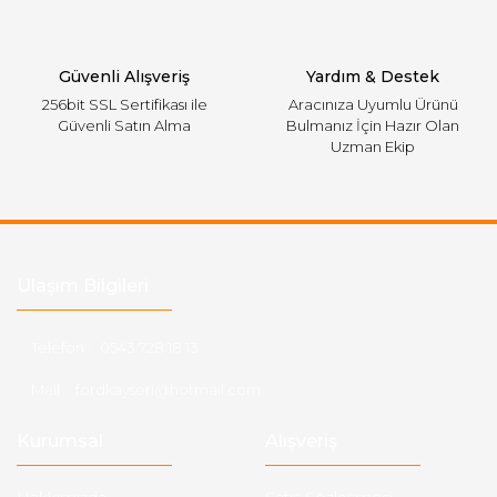
Gönder
Güvenli Alışveriş
Yardım & Destek
256bit SSL Sertifikası ile
Aracınıza Uyumlu Ürünü
Güvenli Satın Alma
Bulmanız İçin Hazır Olan
Uzman Ekip
Ulaşım Bilgileri
Telefon :
0543 728 18 13
Mail :
fordkayseri@hotmail.com
Kurumsal
Alışveriş