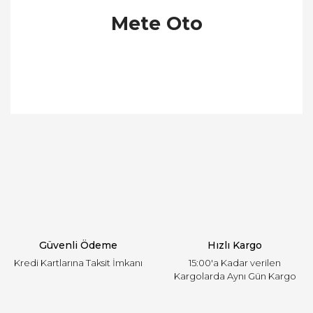
Mete Oto
Bu ürünün fiyat bilgisi, resim, ürün açıklamalarında
ve diğer konularda yetersiz gördüğünüz noktaları
Bu ürüne ilk yorumu siz yapın!
öneri formunu kullanarak tarafımıza iletebilirsiniz.
Görüş ve önerileriniz için teşekkür ederiz.
Yorum Yaz
Ürün resmi kalitesiz, bozuk veya görüntülenemiyor.
Ürün açıklamasında eksik bilgiler bulunuyor.
Ürün bilgilerinde hatalar bulunuyor.
Ürün fiyatı diğer sitelerden daha pahalı.
Güvenli Ödeme
Hızlı Kargo
Bu ürüne benzer farklı alternatifler olmalı.
Kredi Kartlarına Taksit İmkanı
15:00'a Kadar verilen
Kargolarda Aynı Gün Kargo