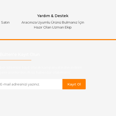
Yardım & Destek
i Satın
Aracınıza Uyumlu Ürünü Bulmanız İçin
Hazır Olan Uzman Ekip
Bülten'e Kayıt Olun
ber listemize kayıt olarak kampanyalardan,indirim
yeni ürünlerden ilk siz haberdar olabilirsiniz.
Kayıt Ol