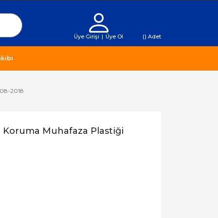
Üye Girişi
|
Üye Ol
(
) Adet
kibi
008-2018
r Koruma Muhafaza Plastiği