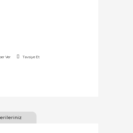
er Ver
Tavsiye Et
erileriniz