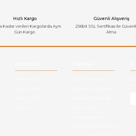
Hızlı Kargo
Güvenli Alışveriş
'a Kadar verilen Kargolarda Aynı
256bit SSL Sertifikası ile Güvenl
Gün Kargo
Alma
Gönder
Kurumsal
Alışveriş
E-
Hakkımızda
Satış Sözleşmesi
Ha
ve 
Kargo Takibi
Ödeme ve Teslimat
Yeni Üyelik
Gizlilik ve Güvenlik
İletişim
İade ve İptal
Garanti Şartları
Hesap Numaralarımız
Havale Bildirim Formu