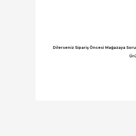
Dilerseniz Sipariş Öncesi Mağazaya Soru 
Ürü
Bu ürünün fiyat bilgisi, resim, ürün açıklamal
Görüş ve önerileriniz için teşekkür ederiz.
Ürün resmi kalitesiz, bozuk veya görüntülen
Ürün açıklamasında eksik bilgiler bulunuyor.
Ürün bilgilerinde hatalar bulunuyor.