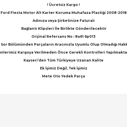
! Ücretsiz Kargo !
Ford Fiesta Motor Alt Karter Koruma Muhafaza Plastiği 2008-2018
Adınıza veya Şirketinize Faturalı
Bağlantı Klipsleri İle Birlikte Gönderilecektir
Orijinal Refersans No : 8a61 6p013
Sor Bölümünden Parçaların Aracınızla Uyumlu Olup Olmadığı Hakkınd
nlerimiz Kargoya Verilmeden Önce Gerekli Kontrolleri Yapılmakta
Kayseri’den Tüm Türkiyeye Uzanan Kalite
Ek İşimiz Değil, Tek İşimiz
Mete Oto Yedek Parça
arında ve diğer konularda yetersiz gördüğünüz noktaları öneri formunu ku
Bu ürüne ilk yorumu siz yapın!
emiyor.
Yorum Yaz