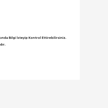
a Bilgi İsteyip Kontrol Ettirebilirsiniz.
dır.
llanarak tarafımıza iletebilirsiniz.