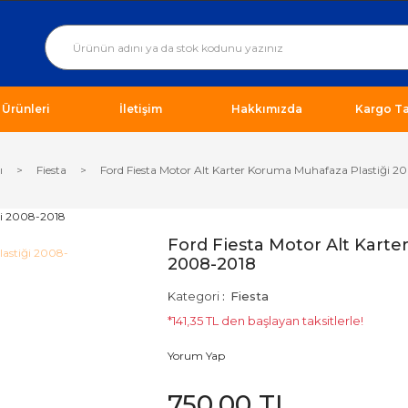
ı Ürünleri
İletişim
Hakkımızda
Kargo Ta
ı
Fiesta
Ford Fiesta Motor Alt Karter Koruma Muhafaza Plastiği 2
Ford Fiesta Motor Alt Karte
2008-2018
Kategori
Fiesta
*141,35 TL den başlayan taksitlerle!
Yorum Yap
750,00 TL