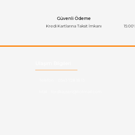
Ürün fiyatı diğer sitelerden daha pahalı.
Bu ürüne benzer farklı alternatifler olmalı.
Güvenli Ödeme
Kredi Kartlarına Taksit İmkanı
15:00
Ulaşım Bilgileri
Telefon :
0543 728 18 13
Mail :
fordkayseri@hotmail.com