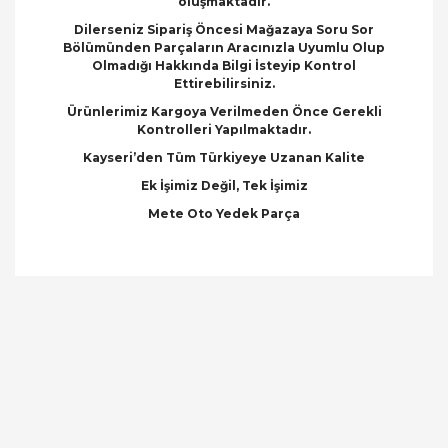
oluşmaktadır.
Dilerseniz Sipariş Öncesi Mağazaya Soru Sor
Bölümünden Parçaların Aracınızla Uyumlu Olup
Olmadığı Hakkında Bilgi İsteyip Kontrol
Ettirebilirsiniz.
Ürünlerimiz Kargoya Verilmeden Önce Gerekli
Kontrolleri Yapılmaktadır.
Kayseri’den Tüm Türkiyeye Uzanan Kalite
Ek İşimiz Değil, Tek İşimiz
Mete Oto Yedek Parça
Bu ürünün fiyat bilgisi, resim, ürün açıklamalarında
ve diğer konularda yetersiz gördüğünüz noktaları
Bu ürüne ilk yorumu siz yapın!
öneri formunu kullanarak tarafımıza iletebilirsiniz.
Görüş ve önerileriniz için teşekkür ederiz.
Yorum Yaz
Ürün resmi kalitesiz, bozuk veya görüntülenemiyor.
Ürün açıklamasında eksik bilgiler bulunuyor.
Ürün bilgilerinde hatalar bulunuyor.
Ürün fiyatı diğer sitelerden daha pahalı.