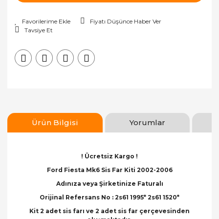
Fiyatı Düşünce Haber Ver
Tavsiye Et
Ürün Bilgisi
Yorumlar
! Ücretsiz Kargo !
Ford Fiesta Mk6 Sis Far Kiti 2002-2006
Adınıza veya Şirketinize Faturalı
Orijinal Refersans No : 2s61 1995* 2s61 1520*
Kit 2 adet sis farı ve 2 adet sis far çerçevesinden