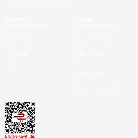
Mail :
fordkayseri@hotmail.com
Kurumsal
Alışveriş
Hakkımızda
Satış Sözleşmesi
Kargo Takibi
Ödeme ve Teslimat
Yeni Üyelik
Gizlilik ve Güvenlik
İletişim
İade ve İptal
Garanti Şartları
Hesap Numaralarımız
Havale Bildirim Formu