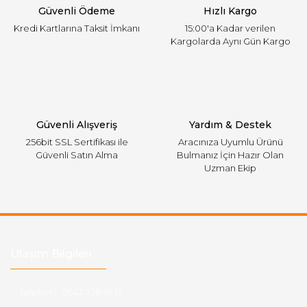
Güvenli Ödeme
Hızlı Kargo
Bu ürüne benzer farklı alternatifler olmalı.
Kredi Kartlarına Taksit İmkanı
15:00'a Kadar verilen
Kargolarda Aynı Gün Kargo
Gönder
Güvenli Alışveriş
Yardım & Destek
256bit SSL Sertifikası ile
Aracınıza Uyumlu Ürünü
Güvenli Satın Alma
Bulmanız İçin Hazır Olan
Uzman Ekip
Ulaşım Bilgileri
Telefon :
0543 728 18 13