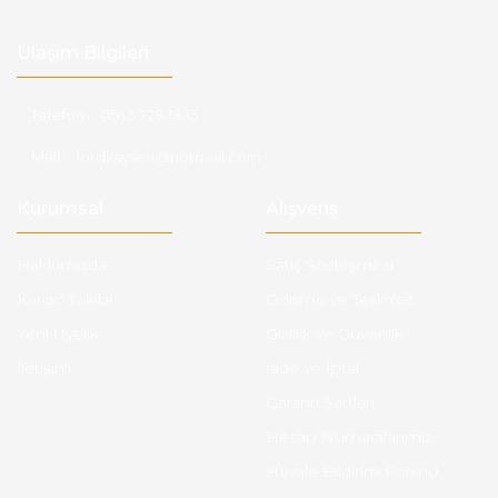
Ulaşım Bilgileri
Telefon :
0543 728 18 13
Mail :
fordkayseri@hotmail.com
Kurumsal
Alışveriş
Hakkımızda
Satış Sözleşmesi
Kargo Takibi
Ödeme ve Teslimat
Yeni Üyelik
Gizlilik ve Güvenlik
İletişim
İade ve İptal
Garanti Şartları
Hesap Numaralarımız
Havale Bildirim Formu