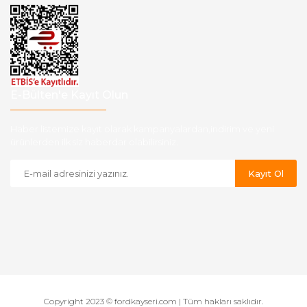
E-Bülten'e Kayıt Olun
Haber listemize kayıt olarak kampanyalardan,indirim ve yeni
ürünlerden ilk siz haberdar olabilirsiniz.
Kayıt Ol
Copyright 2023 © fordkayseri.com | Tüm hakları saklıdır.