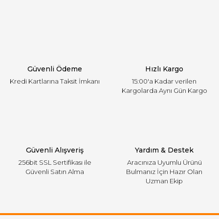
Yorum Yaz
Ürün resmi kalitesiz, bozuk veya görüntülenemiyor.
Ürün açıklamasında eksik bilgiler bulunuyor.
Ürün bilgilerinde hatalar bulunuyor.
Ürün fiyatı diğer sitelerden daha pahalı.
Güvenli Ödeme
Hızlı Kargo
Bu ürüne benzer farklı alternatifler olmalı.
Kredi Kartlarına Taksit İmkanı
15:00'a Kadar verilen
Kargolarda Aynı Gün Kargo
Gönder
Güvenli Alışveriş
Yardım & Destek
256bit SSL Sertifikası ile
Aracınıza Uyumlu Ürünü
Güvenli Satın Alma
Bulmanız İçin Hazır Olan
Uzman Ekip