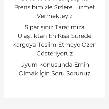
Prensibimizle Sizlere Hizmet
Vermekteyiz
Siparişiniz Tarafımıza
Ulaştıktan En Kısa Sürede
Kargoya Teslim Etmeye Özen
Gösteriyoruz
Uyum Konusunda Emin
Olmak İçin Soru Sorunuz
Bu ürünün fiyat bilgisi, resim, ürün açıklamalarında
ve diğer konularda yetersiz gördüğünüz noktaları
Bu ürüne ilk yorumu siz yapın!
öneri formunu kullanarak tarafımıza iletebilirsiniz.
Görüş ve önerileriniz için teşekkür ederiz.