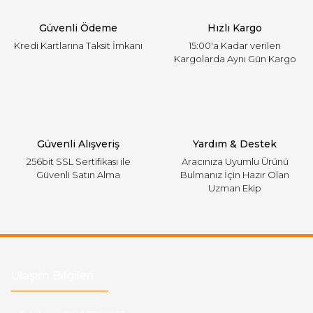
Ürün fiyatı diğer sitelerden daha pahalı.
Güvenli Ödeme
Hızlı Kargo
Bu ürüne benzer farklı alternatifler olmalı.
Kredi Kartlarına Taksit İmkanı
15:00'a Kadar verilen
Kargolarda Aynı Gün Kargo
Gönder
Güvenli Alışveriş
Yardım & Destek
256bit SSL Sertifikası ile
Aracınıza Uyumlu Ürünü
Güvenli Satın Alma
Bulmanız İçin Hazır Olan
Uzman Ekip
Ulaşım Bilgileri