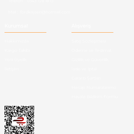
Telefon :
0543 728 18 13
Mail :
fordkayseri@hotmail.com
Kurumsal
Alışveriş
Hakkımızda
Satış Sözleşmesi
Kargo Takibi
Ödeme ve Teslimat
Yeni Üyelik
Gizlilik ve Güvenlik
İletişim
İade ve İptal
Garanti Şartları
Hesap Numaralarımız
Havale Bildirim Formu