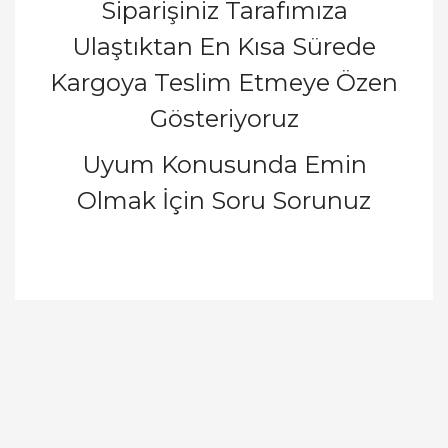
Siparişiniz Tarafımıza
Ulaştıktan En Kısa Sürede
Kargoya Teslim Etmeye Özen
Gösteriyoruz
Uyum Konusunda Emin
Olmak İçin Soru Sorunuz
Bu ürünün fiyat bilgisi, resim, ürün açıklamalarında
ve diğer konularda yetersiz gördüğünüz noktaları
Bu ürüne ilk yorumu siz yapın!
öneri formunu kullanarak tarafımıza iletebilirsiniz.
Görüş ve önerileriniz için teşekkür ederiz.
Yorum Yaz
Ürün resmi kalitesiz, bozuk veya görüntülenemiyor.
Ürün açıklamasında eksik bilgiler bulunuyor.
Ürün bilgilerinde hatalar bulunuyor.